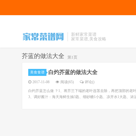
新鲜家常菜谱
家常菜谱,美食攻略
芥蓝的做法大全
第1页
白灼芥蓝的做法大全
美食食谱
2017-11-08
阅读(65)
评论(
)
白灼芥蓝怎么做 ？1、将芥兰下端的老叶连茎去除，再把顶部的老
3、调好酱汁：海天海鲜生抽3匙、细砂糖1小匙、凉开水1大匙、浓