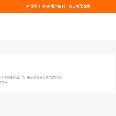
🎉 世界 》杯 新用户福利：点击领取优惠
叶切掉剩小部份。2、用小刀将茎部的老皮剥除。
汤宝一