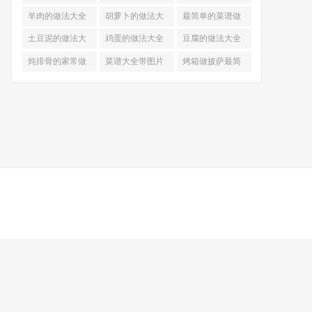
的做法
羊肉的做法大全
胡萝卜的做法大
最简单的菜谱做
全
法大全
土豆泥的做法大
鸡蛋的做法大全
豆腐的做法大全
全
炖排骨的家常做
菜谱大全带图片
烤箱做披萨最简
法
和做法
单做法