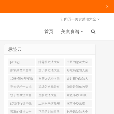
×
订阅万丰美食菜谱大全
首页
美食食谱
标签云
[db:tag]
排骨的做法大全
土豆的做法大全
家常菜谱大全带
茄子的做法大全
好吃易做懒人菜
图片
200例
100种简单早餐做
重庆火锅排名前
金针菇的做法大
法大全
十强
全
孕妇奶粉十大排
鸡汤怎么炖最有
20款最简单的早
名
营养
餐做法
饺子馅做法大全
鱼的做法大全
家庭小炒500款
奶粉排行榜10强
正宗水果捞是用
家常小炒菜谱
什么奶
1000大全
紫薯的做法大全
正宗的剁椒鱼头
包子馅做法大全