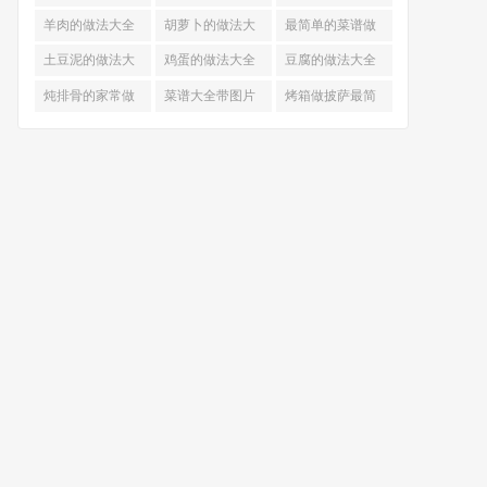
的做法
羊肉的做法大全
胡萝卜的做法大
最简单的菜谱做
全
法大全
土豆泥的做法大
鸡蛋的做法大全
豆腐的做法大全
全
炖排骨的家常做
菜谱大全带图片
烤箱做披萨最简
法
和做法
单做法