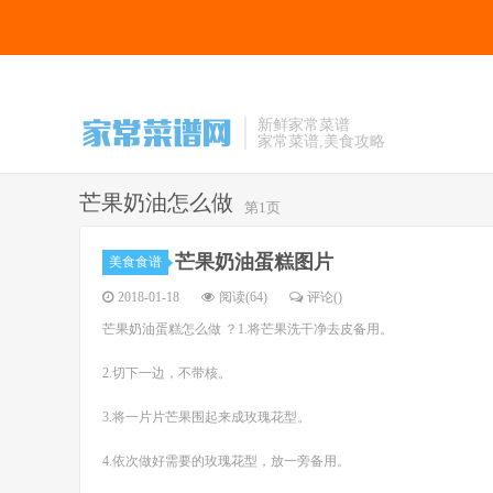
新鲜家常菜谱
家常菜谱,美食攻略
芒果奶油怎么做
第1页
芒果奶油蛋糕图片
美食食谱
2018-01-18
阅读(64)
评论(
)
芒果奶油蛋糕怎么做 ？1.将芒果洗干净去皮备用。
2.切下一边，不带核。
3.将一片片芒果围起来成玫瑰花型。
4.依次做好需要的玫瑰花型，放一旁备用。