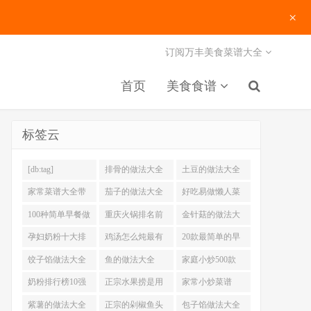
×
订阅万丰美食菜谱大全
首页
美食食谱
标签云
[db:tag]
排骨的做法大全
土豆的做法大全
家常菜谱大全带
茄子的做法大全
好吃易做懒人菜
图片
200例
100种简单早餐做
重庆火锅排名前
金针菇的做法大
法大全
十强
全
孕妇奶粉十大排
鸡汤怎么炖最有
20款最简单的早
名
营养
餐做法
饺子馅做法大全
鱼的做法大全
家庭小炒500款
奶粉排行榜10强
正宗水果捞是用
家常小炒菜谱
什么奶
1000大全
紫薯的做法大全
正宗的剁椒鱼头
包子馅做法大全