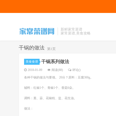
新鲜家常菜谱
家常菜谱,美食攻略
干锅的做法
第1页
干锅系列做法
美食食谱
2018-01-09
阅读(88)
评论(
)
各种干锅的做法与要领。 20分？原料：豆腐300g。
辅料：红椒1个、青椒1个、香菇6朵。
调料：葱、蒜、花椒粒、盐、花生油。
做法：