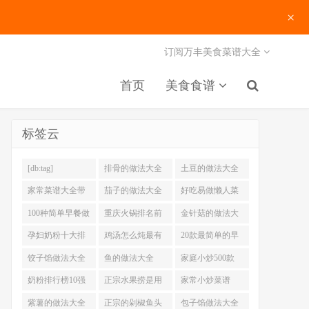
×
订阅万丰美食菜谱大全
首页
美食食谱
标签云
[db:tag]
排骨的做法大全
土豆的做法大全
家常菜谱大全带
茄子的做法大全
好吃易做懒人菜
图片
200例
100种简单早餐做
重庆火锅排名前
金针菇的做法大
法大全
十强
全
孕妇奶粉十大排
鸡汤怎么炖最有
20款最简单的早
名
营养
餐做法
饺子馅做法大全
鱼的做法大全
家庭小炒500款
奶粉排行榜10强
正宗水果捞是用
家常小炒菜谱
什么奶
1000大全
紫薯的做法大全
正宗的剁椒鱼头
包子馅做法大全