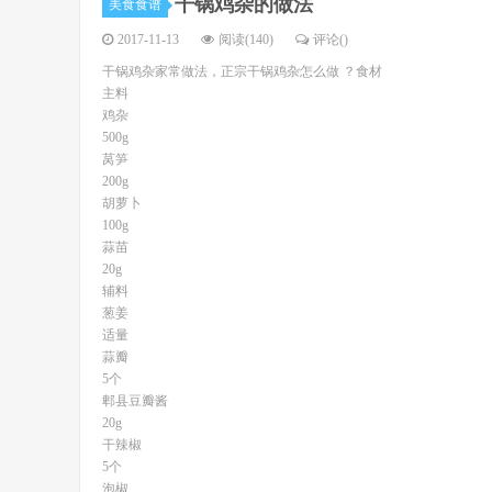
干锅鸡杂的做法
美食食谱
2017-11-13
阅读(140)
评论(
)
干锅鸡杂家常做法，正宗干锅鸡杂怎么做 ？食材
主料
鸡杂
500g
莴笋
200g
胡萝卜
100g
蒜苗
20g
辅料
葱姜
适量
蒜瓣
5个
郫县豆瓣酱
20g
干辣椒
5个
泡椒