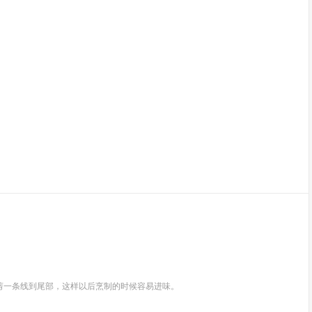
剪一条线到尾部，这样以后烹制的时候容易进味。