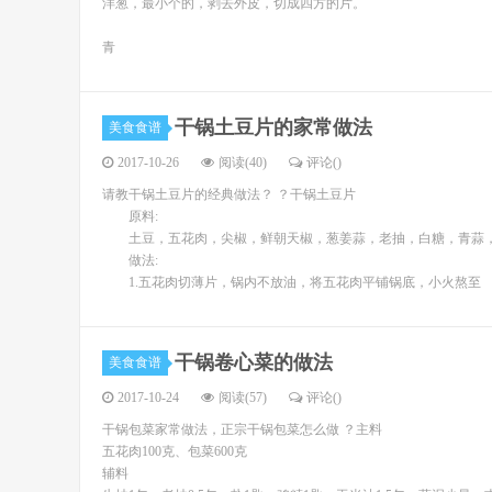
洋葱，最小个的，剥去外皮，切成四方的片。
青
干锅土豆片的家常做法
美食食谱
2017-10-26
阅读(40)
评论(
)
请教干锅土豆片的经典做法？ ？干锅土豆片
原料:
土豆，五花肉，尖椒，鲜朝天椒，葱姜蒜，老抽，白糖，青蒜
做法:
1.五花肉切薄片，锅内不放油，将五花肉平铺锅底，小火熬至
干锅卷心菜的做法
美食食谱
2017-10-24
阅读(57)
评论(
)
干锅包菜家常做法，正宗干锅包菜怎么做 ？主料
五花肉100克、包菜600克
辅料