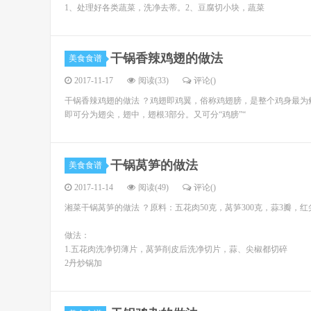
1、处理好各类蔬菜，洗净去蒂。2、豆腐切小块，蔬菜
干锅香辣鸡翅的做法
美食食谱
2017-11-17
阅读(33)
评论(
)
干锅香辣鸡翅的做法 ？鸡翅即鸡翼，俗称鸡翅膀，是整个鸡身最
即可分为翅尖，翅中，翅根3部分。又可分“鸡膀”“
干锅莴笋的做法
美食食谱
2017-11-14
阅读(49)
评论(
)
湘菜干锅莴笋的做法 ？原料：五花肉50克，莴笋300克，蒜3瓣，
做法：
1.五花肉洗净切薄片，莴笋削皮后洗净切片，蒜、尖椒都切碎
2丹炒锅加