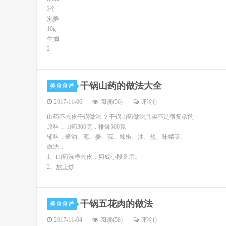
3个
泡姜
10g
生抽
2
干锅山药的做法大全
美食食谱
2017-11-06
阅读(56)
评论(
)
山药不去皮干锅做法 ？干锅山药做法其实不是很复杂的
原料：山药300克，排骨500克
辅料：酱油、葱、姜、蒜、辣椒、油、盐、味精等。
做法：
1、山药洗净去皮，切成小段备用。
2、放上炒
干锅五花肉的做法
美食食谱
2017-11-04
阅读(58)
评论(
)