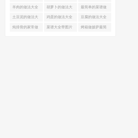
的做法
羊肉的做法大全
胡萝卜的做法大
最简单的菜谱做
全
法大全
土豆泥的做法大
鸡蛋的做法大全
豆腐的做法大全
全
炖排骨的家常做
菜谱大全带图片
烤箱做披萨最简
法
和做法
单做法