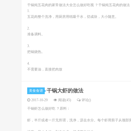
干锅炖五花肉的家常做法大全怎么做好吃视 ？干锅炖五花肉的做法
1.
五花肉整个洗净，用厨房用纸吸干水，切成块，大小随意。
2.
准备调料。
3.
把锅烧热。
4.
不需要油，直接把肉放
干锅大虾的做法
美食食谱
2017-10-29
阅读(45)
评论(
)
干锅虾怎么做好吃 ？原料：
虾，半斤或者一斤无所谓，洗净，沥去水分。每个虾用剪子从颈部