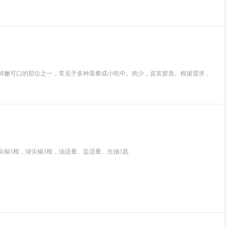
为鲜嫩可口的部位之一，常见于多种菜肴或小吃中。肉少，皮富胶质。根据需求，
红尖椒1根，绿尖椒1根，油适量、盐适量、生抽1匙