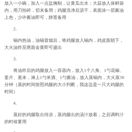
放入一小碗，加入一点盐腌制，让黄瓜出水；大蒜放入保鲜袋
内，用刀拍碎，切末备用；鸡腿洗净后沥干，表面涂一层酱油
上色，少许酱油即可，静置备用
2.
锅内热油，油锅冒烟后，将鸡腿放入锅内，鸡皮面朝下，
大火油炸至两面金黄即可盛出
3.
将油炸后的鸡腿放入一容器内，放入1个八角、1勺花椒、
姜片、葱末，淋上1勺米酒、1勺酱油，放入蒸锅内，大火蒸30
分钟（蒸的时间按照鸡腿的大小判断，我这边是一只大鸡腿的
时间）
4.
蒸好的鸡腿取出待凉，蒸鸡腿出的汤汁放着，之后调料汁
的时候要用