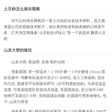
土豆粉怎么做法视频
你可以到淘宝网购买一套土豆粉的全套技术资料，是正规
加盟公司的原版技术配方，做出来的味道和姐弟俩的口味差不
多，打开淘宝网搜索“土豆粉技术转让”第一个就是的 飘香土豆
粉
山东大饼的做法
山东大饼, 葱油饼, 花卷 制作过程
准备面团: 将一杯温水 + 2 TBSP 糖 + 3 TSP 酵母 (Yeast) 置
於容器中. 等酵母在温水中至少15 分钟后, 加入三杯面粉, 混合
均匀后, 搓揉至手光和面光即可. (亦可利用面包机). 为保室温及
湿度, 可将面团置於容器内并加盖. 等面团发起, 至少须半小时.
但绝不宜超过3 小时, 否则面团会发酸. 此面团可用来做馒头, 包
子, 山东大饼等.
准备葱花: 将3 根绿葱切成葱花, 加 1 TSP 香麻油及1 TSP 盐,