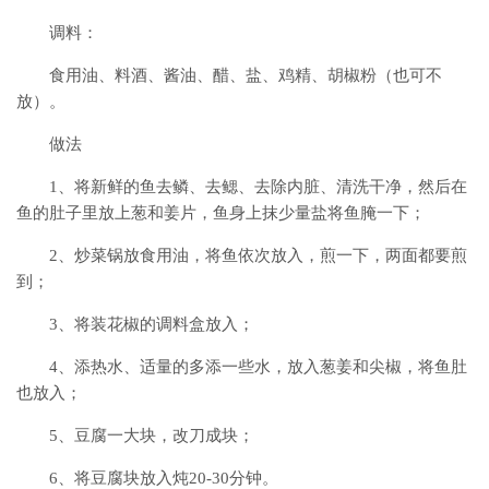
调料：
食用油、料酒、酱油、醋、盐、鸡精、胡椒粉（也可不
放）。
做法
1、将新鲜的鱼去鳞、去鳃、去除内脏、清洗干净，然后在
鱼的肚子里放上葱和姜片，鱼身上抹少量盐将鱼腌一下；
2、炒菜锅放食用油，将鱼依次放入，煎一下，两面都要煎
到；
3、将装花椒的调料盒放入；
4、添热水、适量的多添一些水，放入葱姜和尖椒，将鱼肚
也放入；
5、豆腐一大块，改刀成块；
6、将豆腐块放入炖20-30分钟。