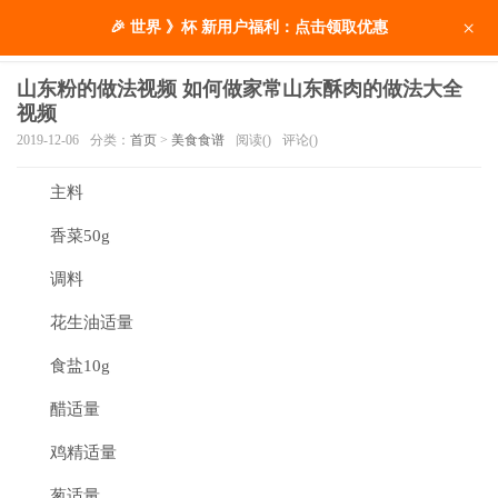
×
🎉 世界 》杯 新用户福利：点击领取优惠
山东粉的做法视频 如何做家常山东酥肉的做法大全
视频
2019-12-06
分类：
首页
>
美食食谱
阅读(
)
评论(
)
主料
香菜50g
调料
花生油适量
食盐10g
醋适量
鸡精适量
葱适量