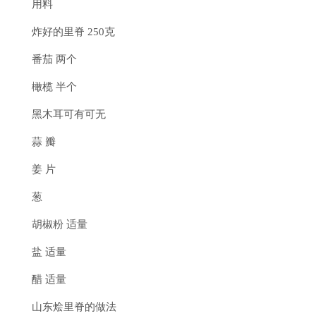
用料
炸好的里脊 250克
番茄 两个
橄榄 半个
黑木耳可有可无
蒜 瓣
姜 片
葱
胡椒粉 适量
盐 适量
醋 适量
山东烩里脊的做法