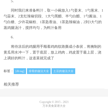
5.
同时我们来准备料汁，取一小碗放入1勺姜末、1勺葱末、1
勺蒜末、2支红辣椒切段、1大勺黑醋、半勺白醋、1勺酱油、1
勺白糖、少许花椒粉、1茶匙香油、1茶匙辣椒油，2到3大勺的
蒸鸡腿汤汁，搅拌均匀，为料汁备用
6.
将待凉后的鸡腿用手顺着鸡肉纹路撕成小条状，将腌制的
黄瓜用水冲一下，置于底层，放上鸡肉，鸡皮置于最上层，浇
上调好的料汁，这道菜就完成了
标签：
[db:tag]
排骨的做法大全
土豆的做法大全
相关推荐
Copyright © 2015 - 2021
万丰美食菜谱大全