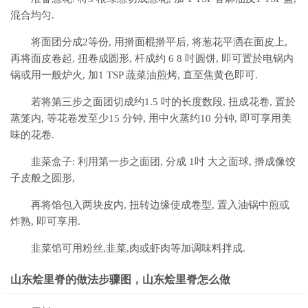
混合均匀.
将面团分成2等份, 用擀面棍擀平后, 将葱花平洒在面皮上,
再将面皮卷起, 扭卷成圆形, 杆成约 6 8 吋圆饼, 即可置於电锅内
锅或用一般炉火, 加1 TSP 蔬菜油煎烤, 直至焦黄色即可.
若将第三步之面团切成约1.5 吋的长度数段, 扭成花卷, 置於
蒸笼内, 等花卷发至少15 分钟, 用中火蒸约10 分钟, 即可享用美
味的花卷.
韭菜盒子: 利用第一步之面团, 分成 1吋 大之面球, 擀成像饺
子皮般之圆形,
再将馅包入两块皮内, 扭转边缘使成卷型, 置入油锅中煎或
炸熟, 即可享用.
韭菜馅可用粉丝,韭菜,肉或虾肉等加调味料拌成.
山东烩里脊的做法步骤图，山东烩里脊怎么做