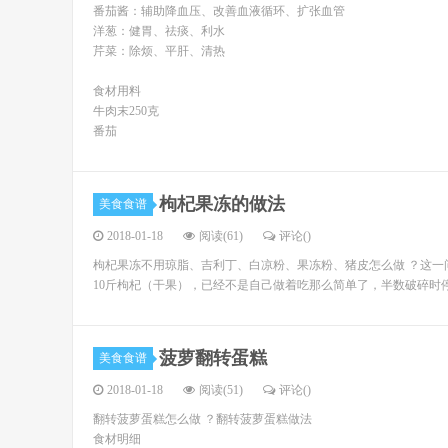
番茄酱：辅助降血压、改善血液循环、扩张血管
洋葱：健胃、祛痰、利水
芹菜：除烦、平肝、清热
食材用料
牛肉末250克
番茄
枸杞果冻的做法
美食食谱
2018-01-18
阅读(61)
评论(
)
枸杞果冻不用琼脂、吉利丁、白凉粉、果冻粉、猪皮怎么做 ？这一
10斤枸杞（干果），已经不是自己做着吃那么简单了，半数破碎时
菠萝翻转蛋糕
美食食谱
2018-01-18
阅读(51)
评论(
)
翻转菠萝蛋糕怎么做 ？翻转菠萝蛋糕做法
食材明细