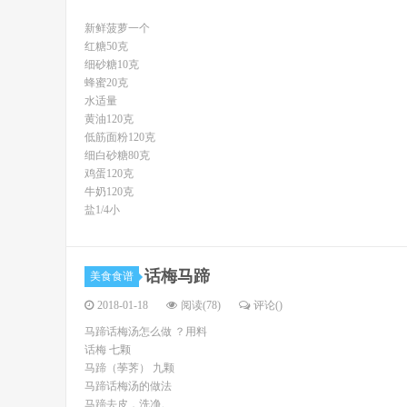
新鲜菠萝一个
红糖50克
细砂糖10克
蜂蜜20克
水适量
黄油120克
低筋面粉120克
细白砂糖80克
鸡蛋120克
牛奶120克
盐1/4小
话梅马蹄
美食食谱
2018-01-18
阅读(78)
评论(
)
马蹄话梅汤怎么做 ？用料
话梅 七颗
马蹄（荸荠） 九颗
马蹄话梅汤的做法
马蹄去皮，洗净。