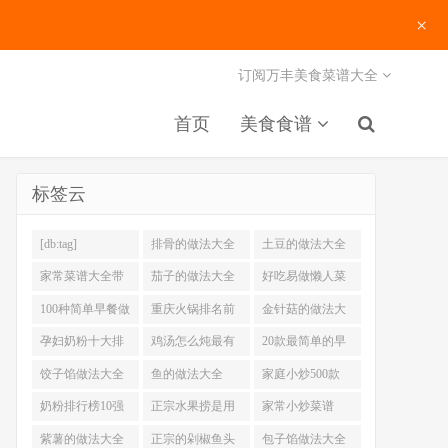
×
订阅万丰美食菜谱大全
首页
美食食谱
标签云
[db:tag]
排骨的做法大全
土豆的做法大全
家常菜谱大全带
茄子的做法大全
好吃易做懒人菜
图片
200例
100种简单早餐做
重庆火锅排名前
金针菇的做法大
法大全
十强
全
孕妇奶粉十大排
鸡汤怎么炖最有
20款最简单的早
名
营养
餐做法
饺子馅做法大全
鱼的做法大全
家庭小炒500款
奶粉排行榜10强
正宗水果捞是用
家常小炒菜谱
什么奶
1000大全
紫薯的做法大全
正宗的剁椒鱼头
包子馅做法大全