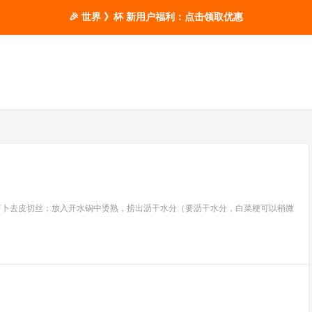
🎉 世界 》杯 新用户福利：点击领取优惠
萝卜去皮切丝；放入开水锅中烫熟，捞出沥干水分（要沥干水分，白菜梗可以稍微