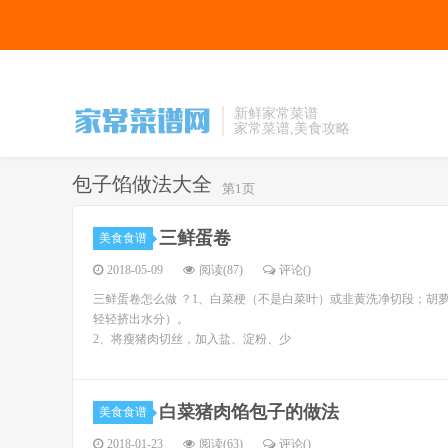
新鲜家常菜谱
家常菜谱,美食攻略
包子馅做法大全
第1页
三鲜蛋卷
美食食谱
2018-05-09
阅读(87)
评论(
)
三鲜蛋卷怎么做 ？1、白菜梗（不是白菜叶）或韭黄洗净切段；胡
轻轻挤出水分）。
2、将瘦猪肉切丝，加入盐、淀粉、少
白菜猪肉馅包子的做法
美食食谱
2018-01-23
阅读(63)
评论(
)