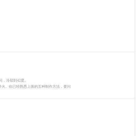
问，冷却到42度。
停火。你已经熟悉上面的五种制作方法，要问