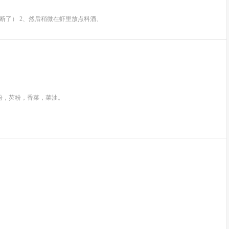
断了） 2、然后稍微在虾里放点料酒、
粉，芡粉，香菜，菜油。