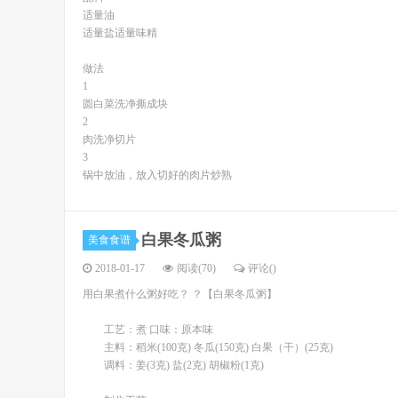
适量油
适量盐适量味精
做法
1
圆白菜洗净撕成块
2
肉洗净切片
3
锅中放油，放入切好的肉片炒熟
白果冬瓜粥
美食食谱
2018-01-17
阅读(70)
评论(
)
用白果煮什么粥好吃？ ？【白果冬瓜粥】
工艺：煮 口味：原本味
主料：稻米(100克) 冬瓜(150克) 白果（干）(25克)
调料：姜(3克) 盐(2克) 胡椒粉(1克)