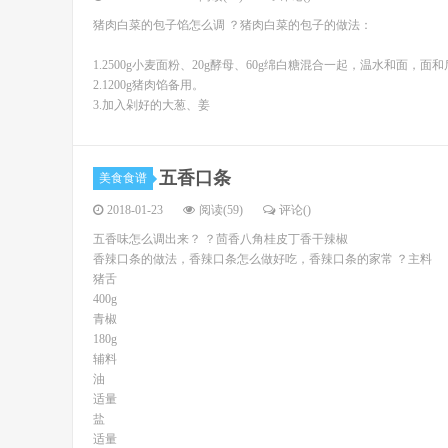
猪肉白菜的包子馅怎么调 ？猪肉白菜的包子的做法：
1.2500g小麦面粉、20g酵母、60g绵白糖混合一起，温水和面，
2.1200g猪肉馅备用。
3.加入剁好的大葱、姜
五香口条
美食食谱
2018-01-23
阅读(59)
评论(
)
五香味怎么调出来？ ？茴香八角桂皮丁香干辣椒
香辣口条的做法，香辣口条怎么做好吃，香辣口条的家常 ？主料
猪舌
400g
青椒
180g
辅料
油
适量
盐
适量