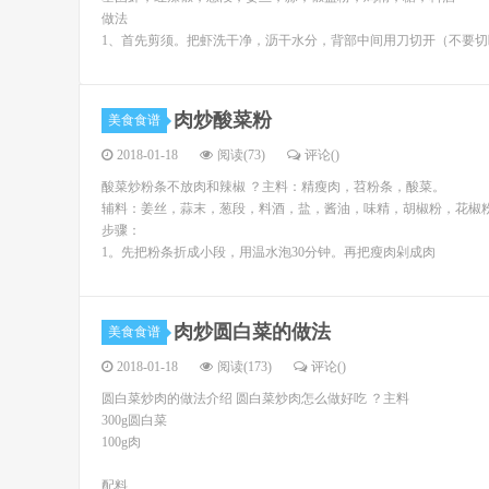
做法
1、首先剪须。把虾洗干净，沥干水分，背部中间用刀切开（不要切
肉炒酸菜粉
美食食谱
2018-01-18
阅读(73)
评论(
)
酸菜炒粉条不放肉和辣椒 ？主料：精瘦肉，苕粉条，酸菜。
辅料：姜丝，蒜末，葱段，料酒，盐，酱油，味精，胡椒粉，花椒
步骤：
1。先把粉条折成小段，用温水泡30分钟。再把瘦肉剁成肉
肉炒圆白菜的做法
美食食谱
2018-01-18
阅读(173)
评论(
)
圆白菜炒肉的做法介绍 圆白菜炒肉怎么做好吃 ？主料
300g圆白菜
100g肉
配料