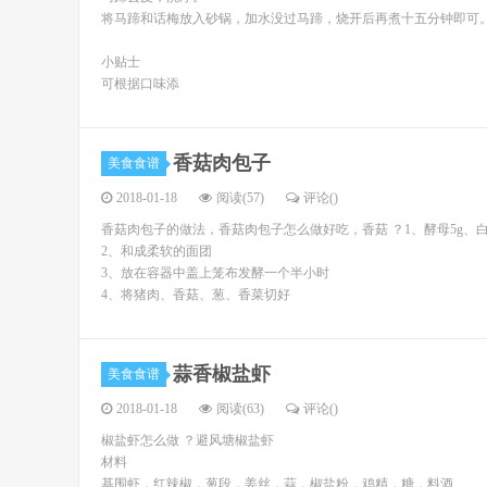
将马蹄和话梅放入砂锅，加水没过马蹄，烧开后再煮十五分钟即可
小贴士
可根据口味添
香菇肉包子
美食食谱
2018-01-18
阅读(57)
评论(
)
香菇肉包子的做法，香菇肉包子怎么做好吃，香菇 ？1、酵母5g、
2、和成柔软的面团
3、放在容器中盖上笼布发酵一个半小时
4、将猪肉、香菇、葱、香菜切好
蒜香椒盐虾
美食食谱
2018-01-18
阅读(63)
评论(
)
椒盐虾怎么做 ？避风塘椒盐虾
材料
基围虾，红辣椒，葱段，姜丝，蒜，椒盐粉，鸡精，糖，料酒