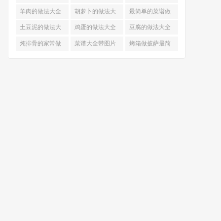
的做法
羊肉的做法大全
胡萝卜的做法大
最简单的菜谱做
全
法大全
土豆泥的做法大
鸡蛋的做法大全
豆腐的做法大全
全
炖排骨的家常做
菜谱大全带图片
烤箱做披萨最简
法
和做法
单做法