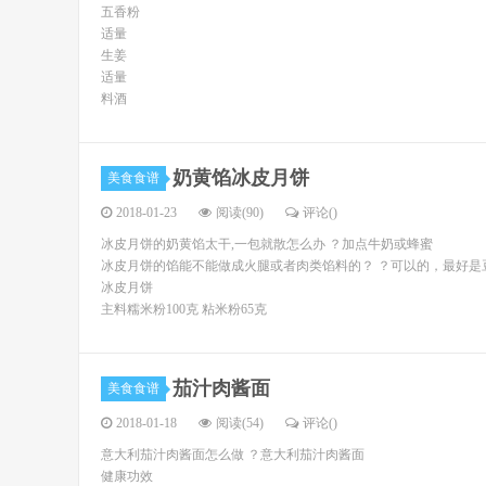
五香粉
适量
生姜
适量
料酒
奶黄馅冰皮月饼
美食食谱
2018-01-23
阅读(90)
评论(
)
冰皮月饼的奶黄馅太干,一包就散怎么办 ？加点牛奶或蜂蜜
冰皮月饼的馅能不能做成火腿或者肉类馅料的？ ？可以的，最好是
冰皮月饼
主料糯米粉100克 粘米粉65克
茄汁肉酱面
美食食谱
2018-01-18
阅读(54)
评论(
)
意大利茄汁肉酱面怎么做 ？意大利茄汁肉酱面
健康功效