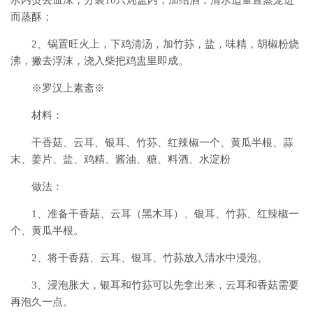
而蒸酥；
2、锅置旺火上，下鸡清汤，加竹荪，盐，味精，胡椒粉烧
沸，撇去浮沫，浇入柴把鸡盅里即成。
※罗汉上素斋※
材料：
干香菇、云耳、银耳、竹荪、红辣椒一个、黄瓜半根、蒜
末、姜片、盐、鸡精、酱油、糖、料酒、水淀粉
做法：
1、准备干香菇、云耳（黑木耳）、银耳、竹荪、红辣椒一
个、黄瓜半根。
2、将干香菇、云耳、银耳、竹荪放入清水中浸泡。
3、浸泡胀大，银耳和竹荪可以先拿出来，云耳和香菇需要
再泡久一点。