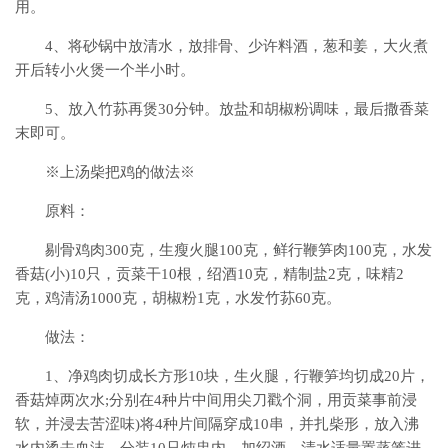
用。
4、将砂锅中放清水，放排骨、少许料酒，葱和姜，大火煮
开后转小火煲一个半小时。
5、放入竹荪再煲30分钟。放盐和胡椒粉调味，最后撒香菜
末即可。
※上汤柴把鸡的做法※
原料：
剔骨鸡肉300克，生瘦火腿100克，鲜行鞭笋肉100克，水发
香菇(小)10只，贡菜干10根，绍酒10克，精制盐2克，味精2
克，鸡清汤1000克，胡椒粉1克，水发竹荪60克。
做法：
1、净鸡肉切成长方形10块，生火腿，行鞭笋均切成20片，
香菇焯两次水;分别在4种片中间用尖刀戳个洞，用贡菜事前浸
软，并浸去苦涩味)将4种片间隔穿成10串，并扎柴形，放入沸
水内烫去血沫，分装10只炖盅内，加绍酒，清水适量置蒸笼进