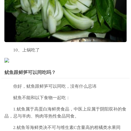
10、上锅吃了
鱿鱼跟鲜笋可以同吃吗？
你好，鱿鱼跟鲜笋可以同吃，没有什么忌讳
鱿鱼不能和以下食物一起吃：
1.鱿鱼属于高蛋白海鲜类食品，中医上应属于阴阳双补的食
品，忌与羊肉、狗肉等热性食品同食。
2.鱿鱼等海鲜类决不可与维生素C含量高的柑橘类水果同