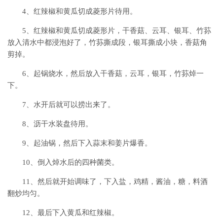
4、红辣椒和黄瓜切成菱形片待用。
5、红辣椒和黄瓜切成菱形片，干香菇、云耳、银耳、竹荪
放入清水中都浸泡好了，竹荪撕成段，银耳撕成小块，香菇角
剪掉。
6、起锅烧水，然后放入干香菇，云耳，银耳，竹荪焯一
下。
7、水开后就可以捞出来了。
8、沥干水装盘待用。
9、起油锅，然后下入蒜末和姜片爆香。
10、倒入焯水后的四种菌类。
11、然后就开始调味了，下入盐，鸡精，酱油，糖，料酒
翻炒均匀。
12、最后下入黄瓜和红辣椒。