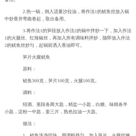
2.热一锅，倒入适量沙拉油，将作法1的鱿鱼丝放入锅
中炒香并弯曲卷起，取出备用。
3.将作法1的笋段放入作法2的锅中拌炒一下，加入作法
1的火腿丝、红辣椒丝，再加入所有调味料拌炒，随即放入作法
2的鱿鱼丝炒匀，起锅前洒入香油即可。
笋片火腿鱿鱼
原料：
鱿鱼300克，笋片100克，火腿100克。
调料：
绍酒、葱段各两大匙，精盐一小匙，白糖、味精各半
小匙，淀粉一中匙，姜三片，熟色拉油一大匙。
做法：
1、鱿鱼洗净切块，用调料拌匀，加入笋片，火腿丝腌