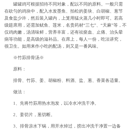
罐罐鸡可根据招待不同对象，配以不同的原料。一般只需
在砍匀的鸡块中，配入水发墨鱼、拍松的姜块、白胡椒、葱节
及食盐少许，然后装入罐内，上笼用猛火蒸几小时即可。若高
级筵席用，还需加鱿鱼、莲米，名贵药材“三七”、“天麻”等，不
仅鸡肉嫩，汤清味鲜，营养丰富，还有祛瘀血、止痛、治头晕
病等功能，是高级的滋补品。在席上，每人一份，吃法讲究，
很卫生。如用来作小吃的配汤，则又是一番风味。
※竹荪排骨汤※
原料：
排骨、竹荪、姜、胡椒粉、料酒、盐、葱、香菜各适量。
做法：
1、先将竹荪用热水泡发，以冷水冲洗干净。
2、姜切片，葱切断。
3、排骨凉水下锅，用开水焯过，捞出冲洗干净置一边备