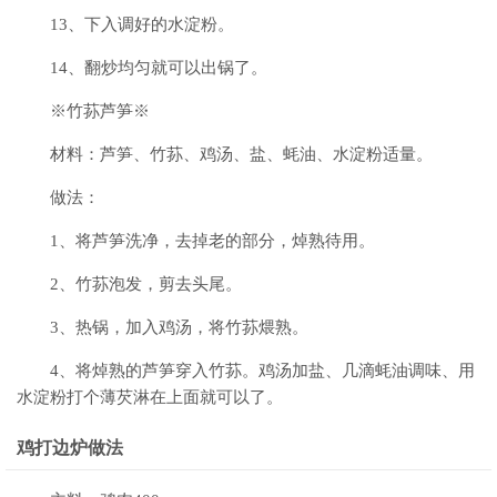
13、下入调好的水淀粉。
14、翻炒均匀就可以出锅了。
※竹荪芦笋※
材料：芦笋、竹荪、鸡汤、盐、蚝油、水淀粉适量。
做法：
1、将芦笋洗净，去掉老的部分，焯熟待用。
2、竹荪泡发，剪去头尾。
3、热锅，加入鸡汤，将竹荪煨熟。
4、将焯熟的芦笋穿入竹荪。鸡汤加盐、几滴蚝油调味、用
水淀粉打个薄芡淋在上面就可以了。
鸡打边炉做法