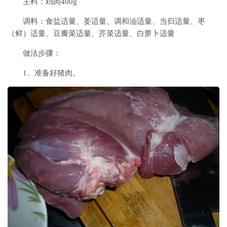
主料：鸡肉400g
调料：食盐适量、姜适量、调和油适量、当归适量、枣
（鲜）适量、豆瓣菜适量、芥菜适量、白萝卜适量
做法步骤：
1、准备好猪肉。