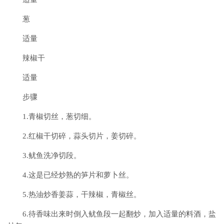
葱
适量
辣椒干
适量
步骤
1.青椒切丝，葱切细。
2.红椒干切碎，蒜头切片，姜切碎。
3.鱿鱼洗净切段。
4.这是已经炒熟的笋片和萝卜丝。
5.热油炒香姜蒜，干辣椒，青椒丝。
6.待香味出来时倒入鱿鱼段一起翻炒，加入适量的料酒，盐