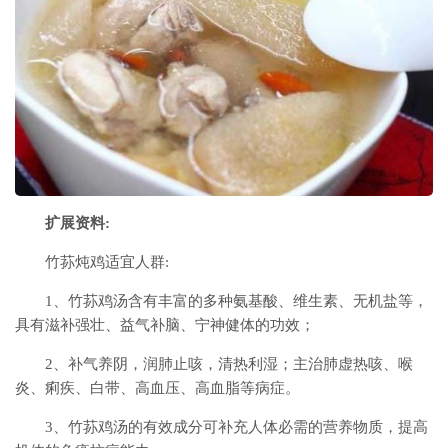
扩展资料:
竹荪炖鸡适宜人群:
1、竹荪鸡汤含有丰富的多种氨基酸、维生素、无机盐等，
具有滋补强壮、益气补脑、宁神健体的功效；
2、补气养阴，润肺止咳，清热利湿；主治肺虚热咳、喉
炎、痢疾、白带、高血压、高血脂等病症。
3、竹荪鸡汤的有效成分可补充人体必需的营养物质，提高