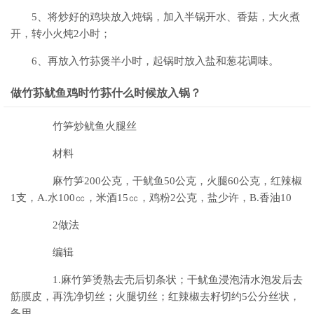
5、将炒好的鸡块放入炖锅，加入半锅开水、香菇，大火煮
开，转小火炖2小时；
6、再放入竹荪煲半小时，起锅时放入盐和葱花调味。
做竹荪鱿鱼鸡时竹荪什么时候放入锅？
竹笋炒鱿鱼火腿丝
材料
麻竹笋200公克，干鱿鱼50公克，火腿60公克，红辣椒
1支，A.水100㏄，米酒15㏄，鸡粉2公克，盐少许，B.香油10
2做法
编辑
1.麻竹笋烫熟去壳后切条状；干鱿鱼浸泡清水泡发后去
筋膜皮，再洗净切丝；火腿切丝；红辣椒去籽切约5公分丝状，
备用。