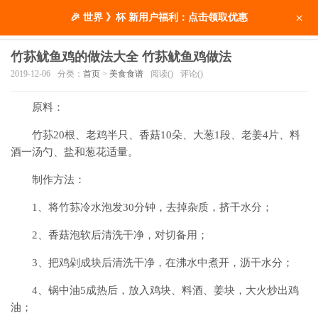
×
🎉 世界 》杯 新用户福利：点击领取优惠
竹荪鱿鱼鸡的做法大全 竹荪鱿鱼鸡做法
2019-12-06
分类：
首页
>
美食食谱
阅读(
)
评论(
)
原料：
竹荪20根、老鸡半只、香菇10朵、大葱1段、老姜4片、料
酒一汤勺、盐和葱花适量。
制作方法：
1、将竹荪冷水泡发30分钟，去掉杂质，挤干水分；
2、香菇泡软后清洗干净，对切备用；
3、把鸡剁成块后清洗干净，在沸水中煮开，沥干水分；
4、锅中油5成热后，放入鸡块、料酒、姜块，大火炒出鸡
油；