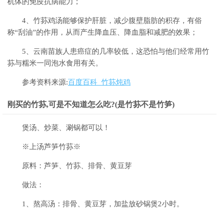
机体的免疫抗病能力；
4、竹荪鸡汤能够保护肝脏，减少腹壁脂肪的积存，有俗
称“刮油”的作用，从而产生降血压、降血脂和减肥的效果；
5、云南苗族人患癌症的几率较低，这恐怕与他们经常用竹
荪与糯米一同泡水食用有关。
参考资料来源:
百度百科_竹荪炖鸡
刚买的竹荪,可是不知道怎么吃?(是竹荪不是竹笋)
煲汤、炒菜、涮锅都可以！
※上汤芦笋竹荪※
原料：芦笋、竹荪、排骨、黄豆芽
做法：
1、熬高汤：排骨、黄豆芽，加盐放砂锅煲2小时。