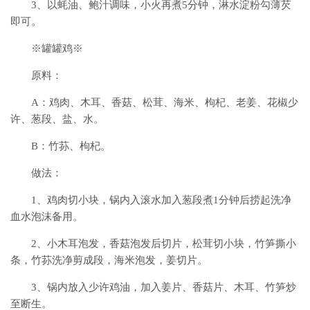
3、以蚝油、鲍汁调味，小火再煮5分钟，淋水淀粉勾薄芡
即可。
※罐罐鸡※
原料：
A：鸡肉、木耳、香菇、松茸、海米、枸杞、老姜、花椒少
许、葱段、盐、水。
B：竹荪、枸杞。
做法：
1、鸡肉切小块，锅内入滚水加入葱段煮1分钟后捞起洗净
血水泡沫备用。
2、小木耳泡发，香菇泡发后切片，松茸切小块，竹笋撕小
条，竹荪洗净剪成段，海米泡发，姜切片。
3、锅内放入少许鸡油，加入姜片、香菇片、木耳、竹笋炒
至断生。