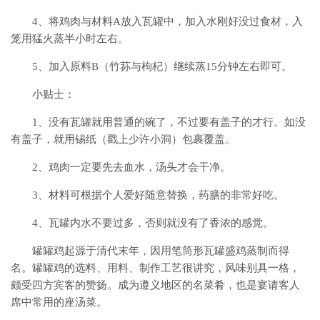
4、将鸡肉与材料A放入瓦罐中，加入水刚好没过食材，入
笼用猛火蒸半小时左右。
5、加入原料B（竹荪与枸杞）继续蒸15分钟左右即可。
小贴士：
1、没有瓦罐就用普通的碗了，不过要有盖子的才行。如没
有盖子，就用锡纸（戳上少许小洞）包裹覆盖。
2、鸡肉一定要先去血水，汤头才会干净。
3、材料可根据个人爱好随意替换，药膳的非常好吃。
4、瓦罐内水不要过多，否则就没有了香浓的感觉。
罐罐鸡起源于清代末年，因用笔筒形瓦罐盛鸡蒸制而得
名。罐罐鸡的选料、用料、制作工艺很讲究，风味别具一格，
颇受四方宾客的赞扬。成为遵义地区的名菜肴，也是宴请客人
席中常用的座汤菜。