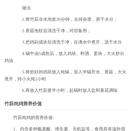
做法
1.将竹荪冷水泡发30分钟，去掉杂质，挤干水分；
2.香菇泡软后清洗干净，对切备用；
3.把鸡剁成块后清洗干净，在沸水中煮开，沥干水分
4.锅中油5成热后，放入鸡块、料酒、姜块，大火炒出
鸡油
5.将炒好的鸡块放入炖锅，加入半锅开水、香菇，大火
煮开，转小火炖2小时
6.再放入竹荪煲半小时，起锅时放入盐和葱花调味
竹荪炖鸡营养价值
竹荪炖鸡的营养价值:
1、内含多种氨基酸、维生素、无机盐等，食用具有滋补强