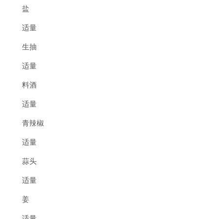
盐
适量
生抽
适量
料酒
适量
青辣椒
适量
蒜头
适量
姜
适量