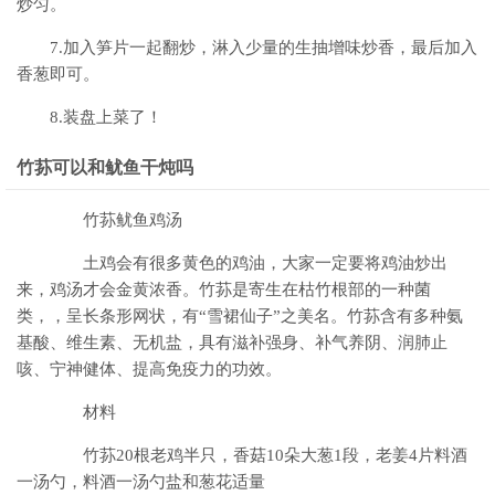
炒匀。
7.加入笋片一起翻炒，淋入少量的生抽增味炒香，最后加入
香葱即可。
8.装盘上菜了！
竹荪可以和鱿鱼干炖吗
竹荪鱿鱼鸡汤
土鸡会有很多黄色的鸡油，大家一定要将鸡油炒出
来，鸡汤才会金黄浓香。竹荪是寄生在枯竹根部的一种菌
类，，呈长条形网状，有“雪裙仙子”之美名。竹荪含有多种氨
基酸、维生素、无机盐，具有滋补强身、补气养阴、润肺止
咳、宁神健体、提高免疫力的功效。
材料
竹荪20根老鸡半只，香菇10朵大葱1段，老姜4片料酒
一汤勺，料酒一汤勺盐和葱花适量