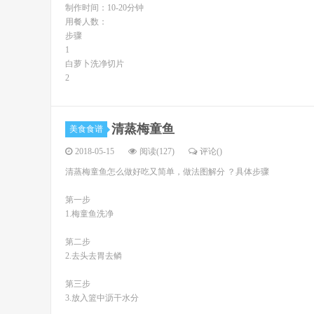
制作时间：10-20分钟
用餐人数：
步骤
1
白萝卜洗净切片
2
清蒸梅童鱼
美食食谱
2018-05-15
阅读(127)
评论(
)
清蒸梅童鱼怎么做好吃又简单，做法图解分 ？具体步骤
第一步
1.梅童鱼洗净
第二步
2.去头去胃去鳞
第三步
3.放入篮中沥干水分