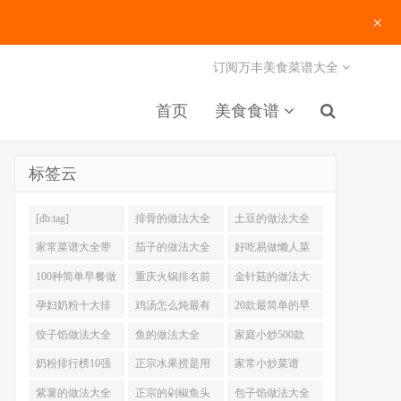
×
订阅万丰美食菜谱大全
首页
美食食谱
标签云
[db:tag]
排骨的做法大全
土豆的做法大全
家常菜谱大全带
茄子的做法大全
好吃易做懒人菜
图片
200例
100种简单早餐做
重庆火锅排名前
金针菇的做法大
法大全
十强
全
孕妇奶粉十大排
鸡汤怎么炖最有
20款最简单的早
名
营养
餐做法
饺子馅做法大全
鱼的做法大全
家庭小炒500款
奶粉排行榜10强
正宗水果捞是用
家常小炒菜谱
什么奶
1000大全
紫薯的做法大全
正宗的剁椒鱼头
包子馅做法大全