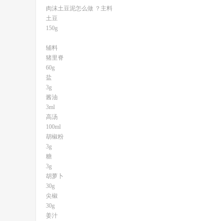
肉沫土豆泥怎么做 ？主料
土豆
150g
辅料
猪里脊
60g
盐
3g
酱油
3ml
高汤
100ml
胡椒粉
3g
糖
3g
胡萝卜
30g
尖椒
30g
姜汁