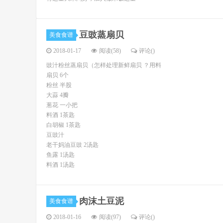
豆豉蒸扇贝
美食食谱
2018-01-17
阅读(58)
评论(
)
豉汁粉丝蒸扇贝（怎样处理新鲜扇贝 ？用料
扇贝 6个
粉丝 半股
大蒜 4瓣
葱花 一小把
料酒 1茶匙
白胡椒 1茶匙
豆豉汁
老干妈油豆豉 2汤匙
鱼露 1汤匙
料酒 1汤匙
肉沫土豆泥
美食食谱
2018-01-16
阅读(97)
评论(
)