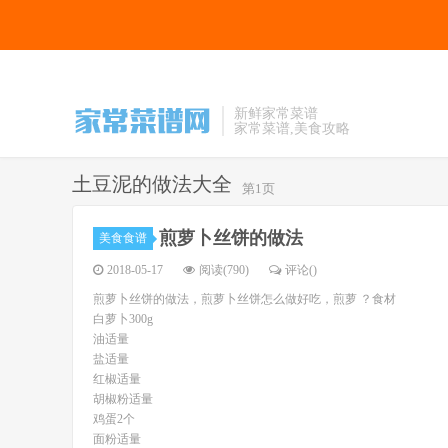
新鲜家常菜谱
家常菜谱,美食攻略
土豆泥的做法大全
第1页
煎萝卜丝饼的做法
美食食谱
2018-05-17
阅读(790)
评论(
)
煎萝卜丝饼的做法，煎萝卜丝饼怎么做好吃，煎萝 ？食材
白萝卜300g
油适量
盐适量
红椒适量
胡椒粉适量
鸡蛋2个
面粉适量