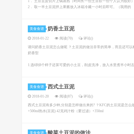
1． 土豆去皮切片上锅蒸熟（时间长一些土豆软一些个人认为较好
2． 取一半土豆泥拌上果酱放入冰箱冷藏一小时后即可。（我用的
奶香土豆泥
美食食谱
2018-01-22
阅读(70)
评论(
)
请问奶香土豆泥怎么做呢 ？土豆泥的做法非常的简单，而且还可以
奶香型
1.选6到8个样子还算可爱的小土豆，削皮洗净，放入水里煮半小时
西式土豆泥
美食食谱
2018-01-20
阅读(87)
评论(
)
西式土豆泥有多少种,分别是怎样做出来的? ？KFC的土豆泥是怎么做
+500ml热水(豆泥) 42克鸡汁粉（要过滤）+350ml
酸菜土豆泥的做法
美食食谱