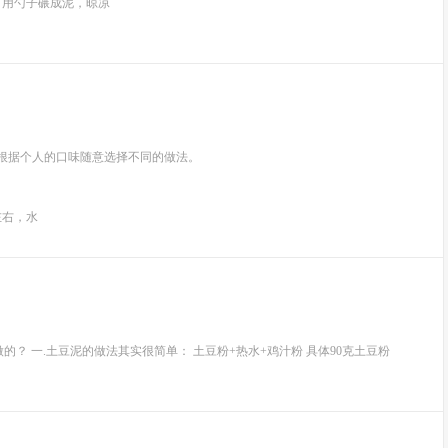
）用勺子碾成泥，晾凉
根据个人的口味随意选择不同的做法。
左右，水
的？ 一.土豆泥的做法其实很简单： 土豆粉+热水+鸡汁粉 具体90克土豆粉