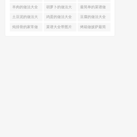
的做法
羊肉的做法大全
胡萝卜的做法大
最简单的菜谱做
全
法大全
土豆泥的做法大
鸡蛋的做法大全
豆腐的做法大全
全
炖排骨的家常做
菜谱大全带图片
烤箱做披萨最简
法
和做法
单做法