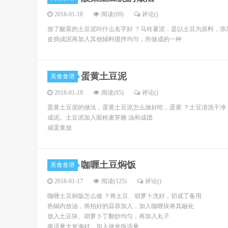
2018-01-18
阅读(69)
评论(
)
放了酸菜的土豆泥叫什么名字好 ？马铃薯泥，是以土豆为原料，
皮捣成泥再加入其他辅料搅拌均匀，所做成的一种
蛋黄土豆泥
美食食谱
2018-01-18
阅读(85)
评论(
)
蛋黄土豆泥的做法，蛋黄土豆泥怎么做好吃，蛋黄 ？土豆清洗干净
成泥。土豆泥加入面粉麦芽糖 油和成团
咸蛋黄放
咖喱土豆焖饭
美食食谱
2018-01-17
阅读(125)
评论(
)
咖喱土豆焖饭怎么做 ？将土豆、胡萝卜洗好，切成丁备用
热锅内放油，将拍好的蒜蓉加入，加入咖喱块将其融化
放入土豆块、胡萝卜丁翻炒均匀，再加入丸子
将适量大米淘好，加入做米饭适量