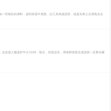
添加一些相应的调料，放到容器中煮熟，以工具捣成泥状，或是先将土豆煮熟后去
，去皮放入微波炉中火5分钟，取出，待温凉后，用保鲜袋装压成泥状一定要全碾