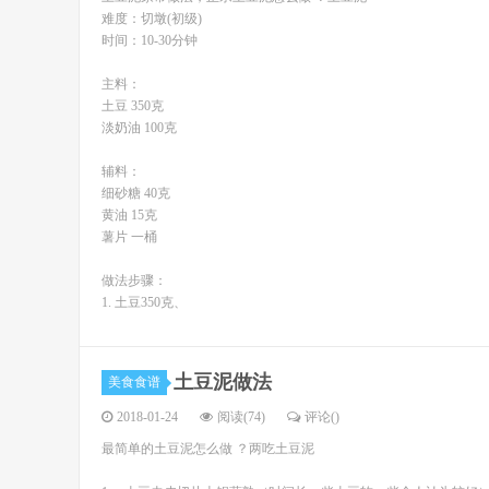
难度：切墩(初级)
时间：10-30分钟
主料：
土豆 350克
淡奶油 100克
辅料：
细砂糖 40克
黄油 15克
薯片 一桶
做法步骤：
1. 土豆350克、
土豆泥做法
美食食谱
2018-01-24
阅读(74)
评论(
)
最简单的土豆泥怎么做 ？两吃土豆泥