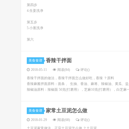
第四步
4.生姜洗净
第五步
5.小葱洗净
第六
香辣干拌面
美食食谱
2018-05-11
阅读(84)
评论(
)
香辣干拌面的做法，香辣干拌面怎么做好吃，香辣 ？原料
香辣麻酱拌面原料：面条 、 生抽、香油、麻将、辣椒油、黄瓜、盐
辣椒油原料：辣椒面 50克(打磨用），芝麻10克(打磨用），白芝麻
家常土豆泥怎么做
美食食谱
2018-01-29
阅读(68)
评论(
)
土豆泥家常做法，正宗土豆泥怎么做 ？土豆泥