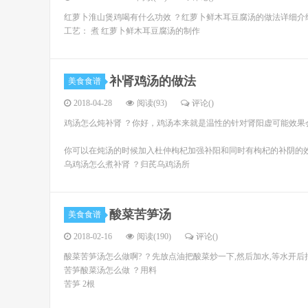
红萝卜淮山煲鸡喝有什么功效 ？红萝卜鲜木耳豆腐汤的做法详细介绍 
工艺： 煮 红萝卜鲜木耳豆腐汤的制作
补肾鸡汤的做法
美食食谱
2018-04-28
阅读(93)
评论(
)
鸡汤怎么炖补肾 ？你好，鸡汤本来就是温性的针对肾阳虚可能效果
你可以在炖汤的时候加入杜仲枸杞加强补阳和同时有枸杞的补阴的
乌鸡汤怎么煮补肾 ？归芪乌鸡汤所
酸菜苦笋汤
美食食谱
2018-02-16
阅读(190)
评论(
)
酸菜苦笋汤怎么做啊? ？先放点油把酸菜炒一下,然后加水,等水开
苦笋酸菜汤怎么做 ？用料
苦笋 2根