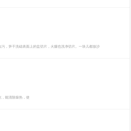
血污，笋干洗础表面上的盐切片，火腿也洗净切片。一块儿都放沙
吃，能清除燥热，使