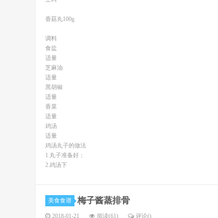
香菇丸100g
调料
食盐
适量
芝麻油
适量
黑胡椒
适量
香菜
适量
鸡汤
适量
鸡汤丸子的做法
1.丸子准备好：
2.鸡汤下
梅子酱蒸排骨
美食食谱
2018-01-21
阅读(61)
评论(
)