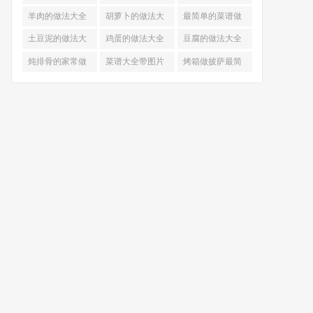
的做法
羊肉的做法大全
胡萝卜的做法大
最简单的菜谱做
全
法大全
土豆泥的做法大
鸡蛋的做法大全
豆腐的做法大全
全
炖排骨的家常做
菜谱大全带图片
烤箱做披萨最简
法
和做法
单做法