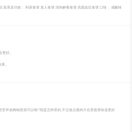
菜系及功效： 利尿食谱 老人食谱 清热解毒食谱 高脂血症食谱 口味： 咸酸味
会更好。
效果。
后把苦笋放阀锅里就可以咯!!我是怎样弄的,不过放点瘦肉片在里面煮味道更好