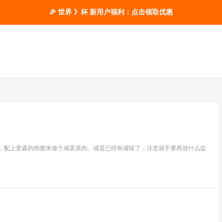
🎉 世界 》杯 新用户福利：点击领取优惠
蛋，配上爱森的肉糜来做个咸蛋蒸肉。咸蛋已经有咸味了，注意就不要再放什么盐