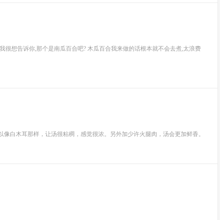
我很想告诉你,那个是南瓜百合吧? 木瓜百合我来做的话根本就不会去煮,太浪费
可以像白木耳那样，让汤很粘稠，感觉很浓。另外加少许火腿肉，汤会更加鲜香。