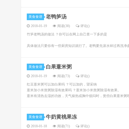
老鸭笋汤
美食食谱
2018-01-19
阅读(38)
评论(
)
竹笋老鸭汤的做法 ？你可以在网上自己查一下多的是
具体做法只要你有一些厨房知识就行了。老鸭要先滚水焯过再洗净
白果薏米粥
美食食谱
2018-01-19
阅读(73)
评论(
)
红豆薏米粥可以加白果吗 ？可以加的，望采纳
薏米加小米熬粥除湿有效果吗 ？薏米加小米熬粥除湿有效果。
薏米有清热去湿的功效，天气燥热或胸中烦闷时，煲些白果薏米粥
牛奶黄桃果冻
美食食谱
2018-01-18
阅读(71)
评论(
)