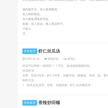
锅内烧开水，加入紫菜略煮。
加入鲜虾略煮。
加入鲣鱼调味粉和盐。
装碗，加入香油，撒上葱花即可。
小贴士
没
虾仁丝瓜汤
美食食谱
2018-01-18
阅读(50)
评论(
)
丝瓜可以和虾一起吃吗？ ？可以，放汤或炒都很好吃。
丝瓜虾汤
主料：丝瓜200克，虾仁100克，尖椒50克，植物油、清汤、盐、姜
制作方法：
1．丝瓜去皮洗净，切条。尖椒切条：虾仁去沙线洗净。
香辣炒田螺
美食食谱