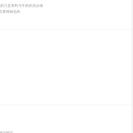
牛奶只是香料与牛奶的混合物
北黄桃锅包肉
做法做法