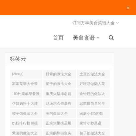
×
订阅万丰美食菜谱大全
首页
美食食谱
标签云
[db:tag]
排骨的做法大全
土豆的做法大全
家常菜谱大全带
茄子的做法大全
好吃易做懒人菜
图片
200例
100种简单早餐做
重庆火锅排名前
金针菇的做法大
法大全
十强
全
孕妇奶粉十大排
鸡汤怎么炖最有
20款最简单的早
名
营养
餐做法
饺子馅做法大全
鱼的做法大全
家庭小炒500款
奶粉排行榜10强
正宗水果捞是用
家常小炒菜谱
什么奶
1000大全
紫薯的做法大全
正宗的剁椒鱼头
包子馅做法大全