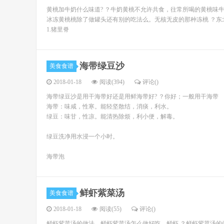
黄桃加牛奶什么味道? ？牛奶黄桃不允许共食，往常所喝的黄桃味
冰冻黄桃桃除了做罐头还有别的吃法么。无核无皮的那种冻桃 ？东
1.猪里脊
海带绿豆沙
美食食谱
2018-01-18
阅读(394)
评论(
)
海带绿豆沙是用干海带好还是用鲜海带好? ？你好；一般用干海带
海带：味咸，性寒。能轻坚散结，消痰，利水。
绿豆：味甘，性凉。能清热除烦，利小便，解毒。
绿豆洗净用水浸一个小时。
海带泡
鲜虾紫菜汤
美食食谱
2018-01-18
阅读(55)
评论(
)
鲜虾紫菜汤的做法，鲜虾紫菜汤怎么做好吃，鲜虾 ？鲜虾紫菜汤的