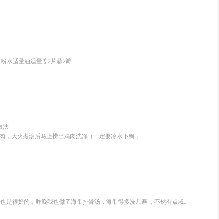
淀粉水适量油适量姜2片蒜2瓣
做法
肉，大火煮滚后马上捞出鸡肉洗净（一定要冷水下锅，
节也是很好的，昨晚我也做了海带排骨汤，海带得多洗几遍 ，不然有点咸。