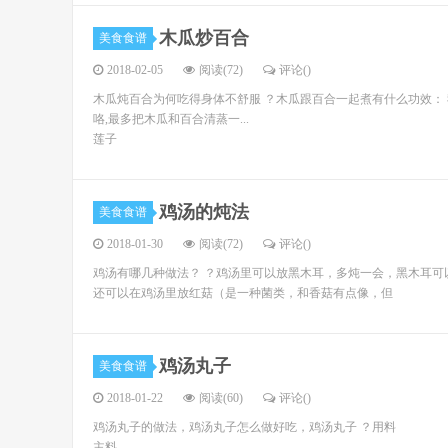
木瓜炒百合
美食食谱
2018-02-05
阅读(72)
评论(
)
木瓜炖百合为何吃得身体不舒服 ？木瓜跟百合一起煮有什么功效： 
咯,最多把木瓜和百合清蒸一...
莲子
鸡汤的炖法
美食食谱
2018-01-30
阅读(72)
评论(
)
鸡汤有哪几种做法？ ？鸡汤里可以放黑木耳，多炖一会，黑木耳
还可以在鸡汤里放红菇（是一种菌类，和香菇有点像，但
鸡汤丸子
美食食谱
2018-01-22
阅读(60)
评论(
)
鸡汤丸子的做法，鸡汤丸子怎么做好吃，鸡汤丸子 ？用料
主料