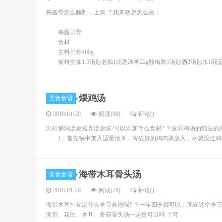
梅酱骨怎么腌制，上浆 ？我来教您怎么做：
梅酱排骨
食材
主料排骨400g
辅料生抽1.5汤匙老抽1汤匙冰糖22g酸梅酱1汤匙酒2汤匙水1碗
煨鸡汤
美食食谱
2018-01-20
阅读(90)
评论(
)
怎样煨鸡汤更营养汤更浓?可以添加什么食材? ？营养鸡汤的炖法的
1、首先锅中加入适量清水，将砍好的鸡肉块放入，水要没过鸡
海带木耳骨头汤
美食食谱
2018-01-20
阅读(78)
评论(
)
海带木耳排骨汤什么季节合适喝? ？一年四季都可以，现在这个季
海带、花生、木耳、香菇骨头汤一起煲可以吗 ？可