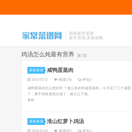
新鲜家常菜谱
家常菜谱,美食攻略
鸡汤怎么炖最有营养
第1页
咸鸭蛋蒸肉
美食食谱
2018-05-12
阅读(74)
评论(
)
咸鸭蛋蒸肉怎么煮好吃 ？老公喜欢吃咸蛋蒸肉，今天买了三个咸
了，要不然味道就太咸了，难入口了哦。
食材
淮山红萝卜鸡汤
美食食谱
2018-05-02
阅读(87)
评论(
)