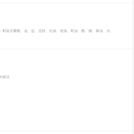
料：郫县豆瓣酱、油、盐、淀粉、生抽、老抽、蚝油、醋、糖、麻油、水。
的做法