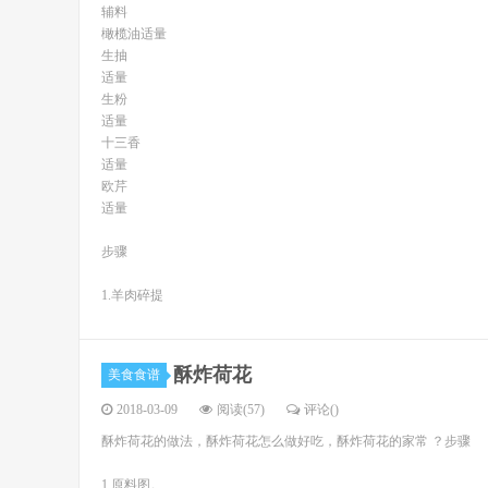
辅料
橄榄油适量
生抽
适量
生粉
适量
十三香
适量
欧芹
适量
步骤
1.羊肉碎提
酥炸荷花
美食食谱
2018-03-09
阅读(57)
评论(
)
酥炸荷花的做法，酥炸荷花怎么做好吃，酥炸荷花的家常 ？步骤
1.原料图。