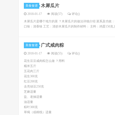
木犀瓜片
美食食谱
2018-01-17
阅读(57)
评论(
)
木犀瓜片是哪个地方的菜 ？木犀瓜片的做法详细介绍 菜系及功效：鲁
口味：清香味 工艺：清炒木犀瓜片的制作材料： 主料：鸡蛋150克,
广式咸肉粽
美食食谱
2018-01-17
阅读(55)
评论(
)
花生豆豆咸肉粽怎么做 ？用料
糯米五斤
五花肉三斤
花生300克
红豆200克
去壳绿豆250克
芝麻适量
盐、老抽适量
油适量
粽叶300克
草绳（或棉线）适量