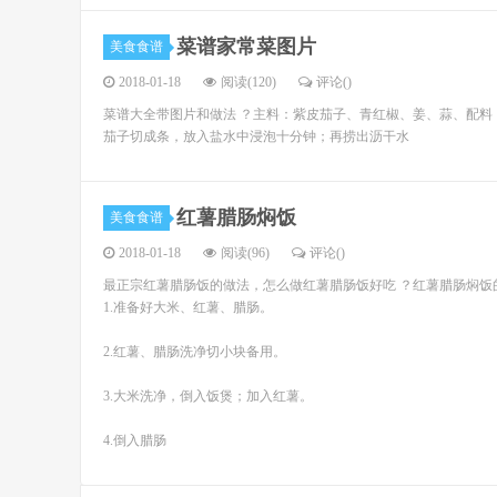
菜谱家常菜图片
美食食谱
2018-01-18
阅读(120)
评论(
)
菜谱大全带图片和做法 ？主料：紫皮茄子、青红椒、姜、蒜、配
茄子切成条，放入盐水中浸泡十分钟；再捞出沥干水
红薯腊肠焖饭
美食食谱
2018-01-18
阅读(96)
评论(
)
最正宗红薯腊肠饭的做法，怎么做红薯腊肠饭好吃 ？红薯腊肠焖饭
1.准备好大米、红薯、腊肠。
2.红薯、腊肠洗净切小块备用。
3.大米洗净，倒入饭煲；加入红薯。
4.倒入腊肠