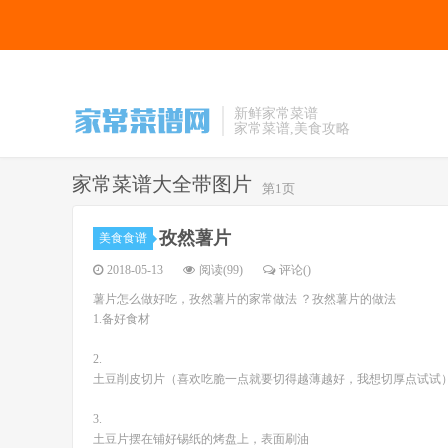
新鲜家常菜谱
家常菜谱,美食攻略
家常菜谱大全带图片
第1页
孜然薯片
美食食谱
2018-05-13
阅读(99)
评论(
)
薯片怎么做好吃，孜然薯片的家常做法 ？孜然薯片的做法
1.备好食材
2.
土豆削皮切片（喜欢吃脆一点就要切得越薄越好，我想切厚点试试
3.
土豆片摆在铺好锡纸的烤盘上，表面刷油