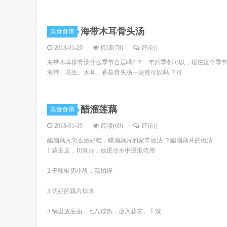
海带木耳骨头汤
美食食谱
2018-01-20
阅读(78)
评论(
)
海带木耳排骨汤什么季节合适喝? ？一年四季都可以，现在这个季
海带、花生、木耳、香菇骨头汤一起煲可以吗 ？可
醋溜莲藕
美食食谱
2018-01-19
阅读(69)
评论(
)
醋溜藕片怎么做好吃，醋溜藕片的家常做法 ？醋溜藕片的做法
1.藕去皮，切薄片，放进冷水中浸泡待用
2.干辣椒切小段，蒜拍碎
3.切好的藕片焯水
4.锅里放底油，七八成热，放入蒜末、干辣