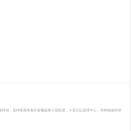
相很特别，花球表面有着许多螺旋形小花组成，小花又以花球中心，对称轴成对排