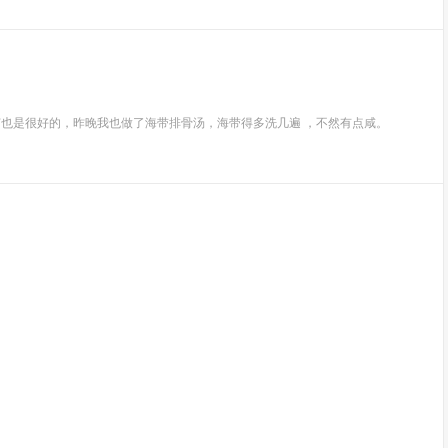
节也是很好的，昨晚我也做了海带排骨汤，海带得多洗几遍 ，不然有点咸。