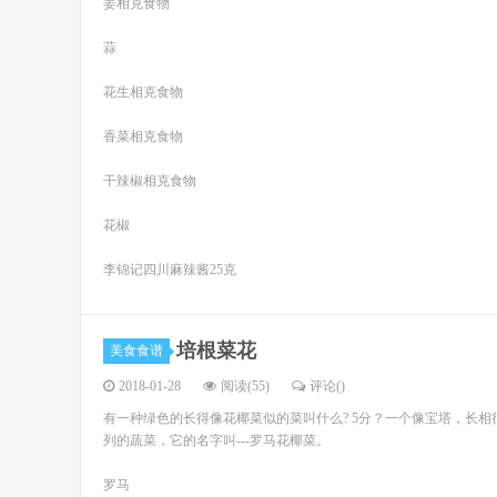
姜相克食物
蒜
花生相克食物
香菜相克食物
干辣椒相克食物
花椒
李锦记四川麻辣酱25克
培根菜花
美食食谱
2018-01-28
阅读(55)
评论(
)
有一种绿色的长得像花椰菜似的菜叫什么? 5分？一个像宝塔，长
列的蔬菜，它的名字叫---罗马花椰菜。
罗马