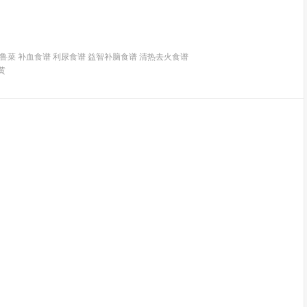
菜 补血食谱 利尿食谱 益智补脑食谱 清热去火食谱
黄