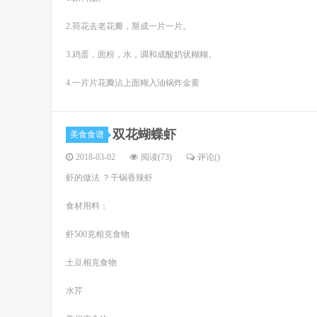
2.荷花去老花瓣，掰成一片一片。
3.鸡蛋，面粉，水，调和成酸奶状糊糊。
4.一片片花瓣沾上面糊入油锅炸金黄
双花蝴蝶虾
美食食谱
2018-03-02
阅读(73)
评论(
)
虾的做法 ？干锅香辣虾
食材用料：
虾500克相克食物
土豆相克食物
水芹