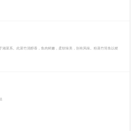
属于湘菜系。此菜竹清醇香，鱼肉鲜嫩，柔软味美，别有风味。粉蒸竹筒鱼以粳
法