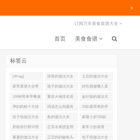
×
订阅万丰美食菜谱大全
首页
美食食谱
标签云
[db:tag]
排骨的做法大全
土豆的做法大全
家常菜谱大全带
茄子的做法大全
好吃易做懒人菜
图片
200例
100种简单早餐做
重庆火锅排名前
金针菇的做法大
法大全
十强
全
孕妇奶粉十大排
鸡汤怎么炖最有
20款最简单的早
名
营养
餐做法
饺子馅做法大全
鱼的做法大全
家庭小炒500款
奶粉排行榜10强
正宗水果捞是用
家常小炒菜谱
什么奶
1000大全
紫薯的做法大全
正宗的剁椒鱼头
包子馅做法大全