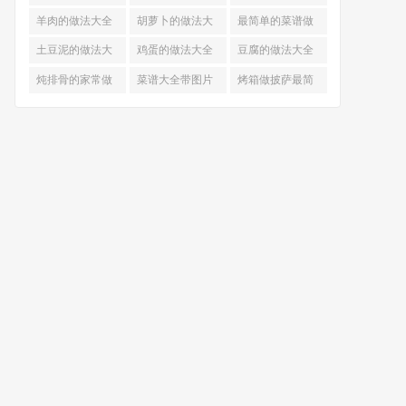
的做法
羊肉的做法大全
胡萝卜的做法大
最简单的菜谱做
全
法大全
土豆泥的做法大
鸡蛋的做法大全
豆腐的做法大全
全
炖排骨的家常做
菜谱大全带图片
烤箱做披萨最简
法
和做法
单做法