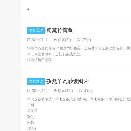
4.
粉蒸竹筒鱼
美食食谱
2018-05-11
阅读(71)
评论(
)
粉蒸竹筒鱼的介绍 ？粉蒸竹筒鱼是一道色香味俱全的汉族名肴，
米，为主要材料，烹饪以蒸菜为主。
粉蒸竹筒鱼是哪
孜然羊肉炒饭图片
美食食谱
2018-03-12
阅读(174)
评论(
)
羊肉炒饭的做法，羊肉炒饭怎么做好吃，羊肉炒饭 ？羊肉炒饭的做
主料
羊肉碎
500g
米饭
1000g