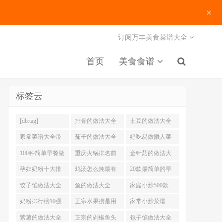
×
订阅万丰美食菜谱大全
首页
美食食谱
标签云
[db:tag]
排骨的做法大全
土豆的做法大全
家常菜谱大全带
茄子的做法大全
好吃易做懒人菜
图片
200例
100种简单早餐做
重庆火锅排名前
金针菇的做法大
法大全
十强
全
孕妇奶粉十大排
鸡汤怎么炖最有
20款最简单的早
名
营养
餐做法
饺子馅做法大全
鱼的做法大全
家庭小炒500款
奶粉排行榜10强
正宗水果捞是用
家常小炒菜谱
什么奶
1000大全
紫薯的做法大全
正宗的剁椒鱼头
包子馅做法大全