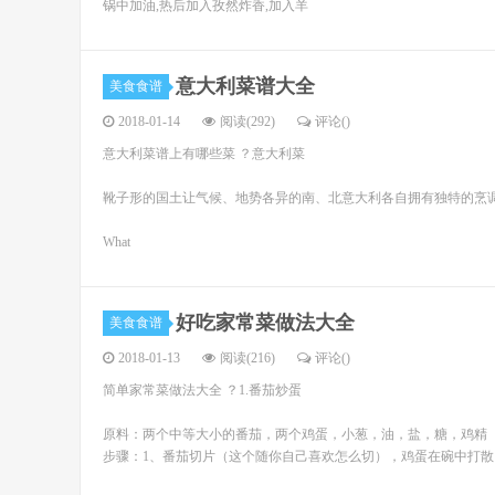
锅中加油,热后加入孜然炸香,加入羊
意大利菜谱大全
美食食谱
2018-01-14
阅读(292)
评论(
)
意大利菜谱上有哪些菜 ？意大利菜
靴子形的国土让气候、地势各异的南、北意大利各自拥有独特的烹
What
好吃家常菜做法大全
美食食谱
2018-01-13
阅读(216)
评论(
)
简单家常菜做法大全 ？1.番茄炒蛋
原料：两个中等大小的番茄，两个鸡蛋，小葱，油，盐，糖，鸡精
步骤：1、番茄切片（这个随你自己喜欢怎么切），鸡蛋在碗中打