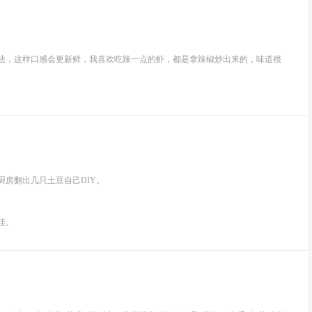
做法，这样口感会更新鲜，我喜欢吃辣一点的虾，都是拿辣椒炒出来的，味道很
厨房翻出几只土豆自己DIY。
佳。