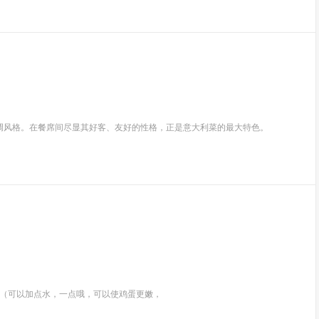
调风格。在餐席间尽显其好客、友好的性格，正是意大利菜的最大特色。
散（可以加点水，一点哦，可以使鸡蛋更嫩，