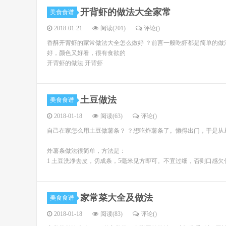
开背虾的做法大全家常
美食食谱
2018-01-21
阅读(201)
评论(
)
香酥开背虾的家常做法大全怎么做好 ？前言一般吃虾都是简单的
好，颜色又好看，很有食欲的
开背虾的做法 开背虾
土豆做法
美食食谱
2018-01-18
阅读(63)
评论(
)
自己在家怎么用土豆做薯条？ ？想吃炸薯条了。懒得出门，于是从
炸薯条做法很简单，方法是：
1 土豆洗净去皮，切成条，5毫米见方即可。不宜过细，否则口感欠
家常菜大全及做法
美食食谱
2018-01-18
阅读(83)
评论(
)