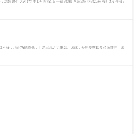
10个 大葱1节 姜1块 啤酒1听 干辣椒3根 八角3颗 花椒20粒 香叶3片 生抽3
胃口不好，消化功能降低，且易出现乏力倦怠。因此，炎热夏季饮食必须讲究，采