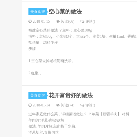
空心菜的做法
美食食谱
2018-01-15
阅读(66)
评论(
)
福建空心菜的做法 ？主料：空心菜300g
辅料：红椒30g、小米椒3个、大蒜2个、泡姜1块、生抽15ml、香醋10
盐适量、鸡精少许
步骤
1.空心菜去掉老根掰断洗净。
2.红椒，
花开富贵虾的做法
美食食谱
2018-01-14
阅读(74)
评论(
)
过年家庭做什么菜，详细菜谱做法？ ？年菜【新疆羊肉】 材料:
羊肉片\洋葱\青椒\孜然
做法: 羊肉片解冻后,挤干水份.
洋葱切丝,青椒切丝