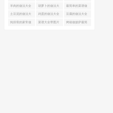
的做法
羊肉的做法大全
胡萝卜的做法大
最简单的菜谱做
全
法大全
土豆泥的做法大
鸡蛋的做法大全
豆腐的做法大全
全
炖排骨的家常做
菜谱大全带图片
烤箱做披萨最简
法
和做法
单做法