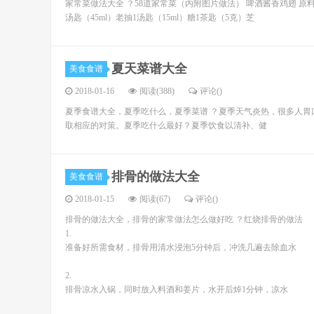
家常菜做法大全 ？58道家常菜（内附图片做法） 啤酒酱香鸡翅 原料：鸡翅
汤匙（45ml）老抽1汤匙（15ml）糖1茶匙（5克）芝
夏天菜谱大全
美食食谱
2018-01-16
阅读(388)
评论(
)
夏季食谱大全，夏季吃什么，夏季菜谱 ？夏季天气炎热，很多人
取相应的对策。夏季吃什么最好？夏季饮食以清补、健
排骨的做法大全
美食食谱
2018-01-15
阅读(67)
评论(
)
排骨的做法大全，排骨的家常做法怎么做好吃 ？红烧排骨的做法
1.
准备好所需食材，排骨用清水浸泡5分钟后，冲洗几遍去除血水
2.
排骨凉水入锅，同时放入料酒和姜片，水开后焯1分钟，凉水