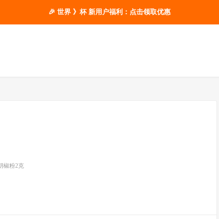
🎉 世界 》杯 新用户福利：点击领取优惠
 胡椒粉2克