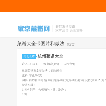
新鲜家常菜谱
家常菜谱,美食攻略
菜谱大全带图片和做法
第1页
杭州菜谱大全
美食食谱
2018-05-11
阅读(190)
评论(
)
杭州菜谱家常菜做法 ？西湖醋鱼
主料: 草鱼700克
调料: 白砂糖20克 醋30克 酱油20克 黄酒20克 姜3克 淀粉(蚕豆)20克
做法步骤：
1.将鱼剖杀，去鳞鳃与内脏，洗净；
2.将