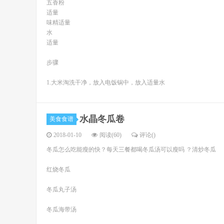
五香粉
适量
味精适量
水
适量
步骤
1.大米淘洗干净，放入电饭锅中，放入适量水
水晶冬瓜卷
美食食谱
2018-01-10
阅读(60)
评论(
)
冬瓜怎么吃能瘦的快？每天三餐都喝冬瓜汤可以瘦吗 ？清炒冬瓜
红烧冬瓜
冬瓜丸子汤
冬瓜海带汤