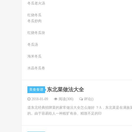
冬瓜老火汤
红烧冬瓜
冬瓜炒肉
红烧冬瓜块
冬瓜汤
海米冬瓜
水晶冬瓜卷
东北菜做法大全
美食食谱
2018-01-09
阅读(306)
评论(
)
道东北经典招牌菜的家常做法大全怎么做好 ？A．东北菜是在满族
的。由于容易给人一种粗犷有余、精致不足的印