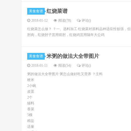
红烧菜谱
美食食谱
2018-01-12
阅读(78)
评论(
)
红烧菜怎么做？ ？一、选料加工 红烧菜对原料品种适应性较强，
肘肉，红烧肘子宜用前肘，红烧鸡宜用隔年大公鸡
米粥的做法大全带图片
美食食谱
2018-01-11
阅读(54)
评论(
)
粥的做法大全带图片 粥怎么做好吃又营养 ？主料
粳米
2小碗
皮蛋
2个
辅料
香菜
5棵
精盐
适量