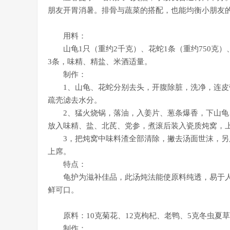
朋友开胃消暑。排骨与蔬菜的搭配，也能均衡小朋友
用料：
山龟1只（重约2千克）、花蛇1条（重约750克）、猪
3条，味精、精盐、米酒适量。
制作：
1、山龟、花蛇分别去头，开腹除脏，洗净，连皮带
疏壳滤去水分。
2、猛火烧锅，落油，入姜片、葱条爆香，下山龟
放入味精、盐、北芪、党参，煮滚后装入瓷质炖窝，
3，把炖窝中味料渣全部清除，撇去汤面世沫，另用
上席。
特点：
龟护为滋补佳品，此汤炖法能使原料纯透，易于人
鲜可口。
原料：10克菊花、12克枸杞、老鸭、5克冬虫夏
制作：