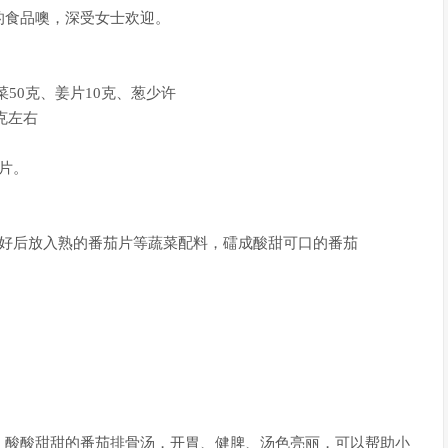
食品噢，深受女士欢迎。
50克、姜片10克、葱少许
克左右
片。
好后放入熟的番茄片等蔬菜配料，礌成酸甜可口的番茄
酸酸甜甜的番茄排骨汤，开胃、健脾、汤色亮丽，可以帮助小