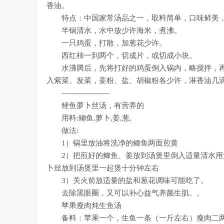
香油。
特点：中国家常汤品之一，取料简单，口味鲜美，
半锅清水，水中放少许海米，煮沸。
一只鸡蛋，打散，加葱花少许。
西红柿一到两个，切成片，或切成小块。
水沸腾后，先将打好的鸡蛋倒入锅内，略搅拌，再
入紫菜、发菜，姜粉、盐、胡椒粉各少许，淋香油几
-------------------
鲤鱼萝卜丝汤，有营养的
用料:鲫鱼,萝卜,姜,葱,
做法:
1）锅里放油将洗净的鲫鱼两面煎黄
2）把煎好的鲫鱼、姜放到汤煲里倒入适量清水用大
卜丝放到汤煲里一起煲十分钟左右
3）关火前放适量的盐和葱花调味可能吃了。
去除黑眼圈，又可以补心益气养颜生肌。。
苹果瘦肉炖生鱼汤
备料：苹果一个，生鱼一条（一斤左右）瘦肉二两