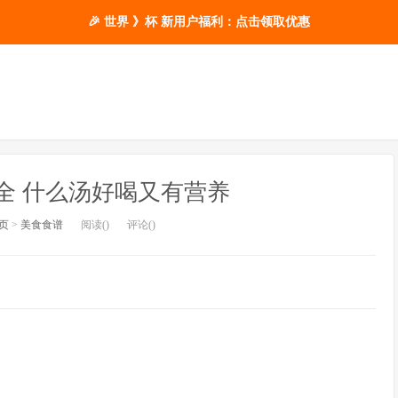
🎉 世界 》杯 新用户福利：点击领取优惠
全 什么汤好喝又有营养
页
>
美食食谱
阅读(
)
评论(
)