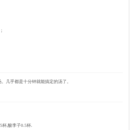
；
汤。几乎都是十分钟就能搞定的汤了。
杯,酸李子0.5杯.