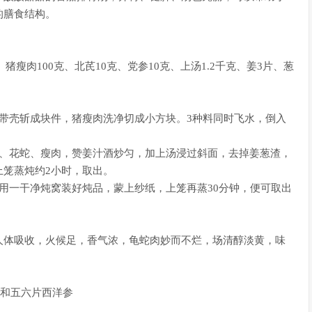
的膳食结构。
瘦肉100克、北芪10克、党参10克、上汤1.2千克、姜3片、葱
壳斩成块件，猪瘦肉洗净切成小方块。3种料同时飞水，倒入
、花蛇、瘦肉，赞姜汁酒炒匀，加上汤浸过斜面，去掉姜葱渣，
上笼蒸炖约2小时，取出。
一干净炖窝装好炖品，蒙上纱纸，上笼再蒸30分钟，便可取出
体吸收，火候足，香气浓，龟蛇肉妙而不烂，场清醇淡黄，味
草和五六片西洋参