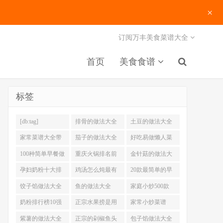
×
订阅万丰美食菜谱大全
首页
美食食谱
标签
[db:tag]
排骨的做法大全
土豆的做法大全
家常菜谱大全带
茄子的做法大全
好吃易做懒人菜
图片
200例
100种简单早餐做
重庆火锅排名前
金针菇的做法大
法大全
十强
全
孕妇奶粉十大排
鸡汤怎么炖最有
20款最简单的早
名
营养
餐做法
饺子馅做法大全
鱼的做法大全
家庭小炒500款
奶粉排行榜10强
正宗水果捞是用
家常小炒菜谱
什么奶
1000大全
紫薯的做法大全
正宗的剁椒鱼头
包子馅做法大全