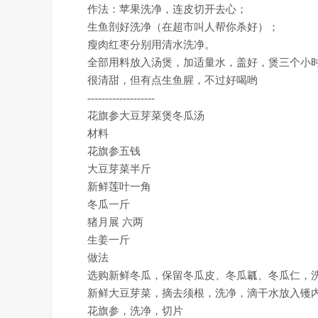
作法：苹果洗净，连皮切开去心；
生鱼剖好洗净（在超市叫人帮你杀好）；
瘦肉红枣分别用清水洗净。
全部用料放入汤煲，加适量水，盖好，煲三个小时
很清甜，但有点生鱼腥，不过好喝哟
-------------------
花旗参大豆芽菜煲冬瓜汤
材料
花旗参五钱
大豆芽菜半斤
新鲜莲叶一角
冬瓜一斤
猪月展 六两
生姜一斤
做法
选购新鲜冬瓜，保留冬瓜皮、冬瓜瓤、冬瓜仁，洗
新鲜大豆芽菜，摘去须根，洗净，滴干水放入镬内
花旗参，洗净，切片