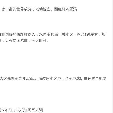
含丰富的营养成分，老幼皆宜。西红柿鸡蛋汤
将切好的西红柿倒入，水再沸腾后，关小火，闷3分钟左右，加
滴，大火使汤沸腾，关火即可。
火先将汤烧开;汤烧开后改用小火炖，当汤炖成奶白色时再把萝
左右红，去核红枣五六颗