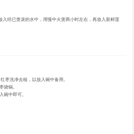
入经已煲滚的水中，用慢中火煲两小时左右，再放入新鲜莲
量
红枣洗净去核，以放入碗中备用。
枣烧锅。
入碗中即可。