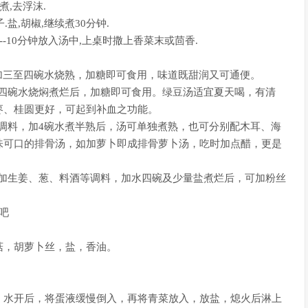
,去浮沫.
.盐,胡椒,继续煮30分钟.
-10分钟放入汤中,上桌时撒上香菜末或茴香.
加三至四碗水烧熟，加糖即可食用，味道既甜润又可通便。
加四碗水烧焖煮烂后，加糖即可食用。绿豆汤适宜夏天喝，有清
枣、桂圆更好，可起到补血之功能。
调料，加4碗水煮半熟后，汤可单独煮熟，也可分别配木耳、海
味可口的排骨汤，如加萝卜即成排骨萝卜汤，吃时加点醋，更是
里加生姜、葱、料酒等调料，加水四碗及少量盐煮烂后，可加粉丝
吧
，胡萝卜丝，盐，香油。
。
水开后，将蛋液缓慢倒入，再将青菜放入，放盐，熄火后淋上