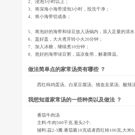
2、浸泡3小时以上；
3、将深海小海带浸泡3小时，投洗干净；
4、将小海带切成条；
5、将泡好的海带和绿豆放入汤锅内，添入足量的清水
6、盖好盖，大火煮开转小火20分钟；
7、加入冰糖，继续煮10分钟；
8、熬好的海带绿豆粥，温凉食用，解暑降温。
做法简单点的家常汤类有哪些 ？
西红柿鸡蛋汤。白菜豆腐汤。猪血韭菜汤。酸辣
我想知道家常汤的一些种类以及做法 ？
番茄牛肉汤
主料:牛肉500千克.葱头2个.
辅料:蒜2-3瓣.番茄酱10克或者西红柿100克,大米0.5