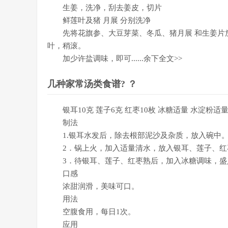
生姜，洗净，刮去姜皮，切片
鲜莲叶及猪 月展 分别洗净
先将花旗参、大豆芽菜、冬瓜、猪月展 和生姜片放
叶，稍滚。
加少许盐调味，即可......余下全文>>
几种家常汤类食谱? ？
银耳10克 莲子6克 红枣10枚 冰糖适量 水淀粉适
制法
1.银耳水发后，除去根部泥沙及杂质，放入碗中。
2．锅上火，加入适量清水，放入银耳、莲子、红
3．待银耳、莲子、红枣熟后，加入冰糖调味，盛
口感
浓甜润滑，美味可口。
用法
空腹食用，每日1次。
应用