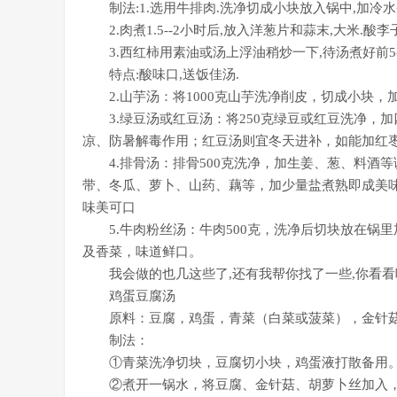
制法:1.选用牛排肉.洗净切成小块放入锅中,加冷水煮
2.肉煮1.5--2小时后,放入洋葱片和蒜末,大米.酸李子
3.西红柿用素油或汤上浮油稍炒一下,待汤煮好前5-
特点:酸味口,送饭佳汤.
2.山芋汤：将1000克山芋洗净削皮，切成小块，
3.绿豆汤或红豆汤：将250克绿豆或红豆洗净，
凉、防暑解毒作用；红豆汤则宜冬天进补，如能加红
4.排骨汤：排骨500克洗净，加生姜、葱、料酒等
带、冬瓜、萝卜、山药、藕等，加少量盐煮熟即成美
味美可口
5.牛肉粉丝汤：牛肉500克，洗净后切块放在锅
及香菜，味道鲜口。
我会做的也几这些了,还有我帮你找了一些,你看看
鸡蛋豆腐汤
原料：豆腐，鸡蛋，青菜（白菜或菠菜），金针菇
制法：
①青菜洗净切块，豆腐切小块，鸡蛋液打散备用
②煮开一锅水，将豆腐、金针菇、胡萝卜丝加入，