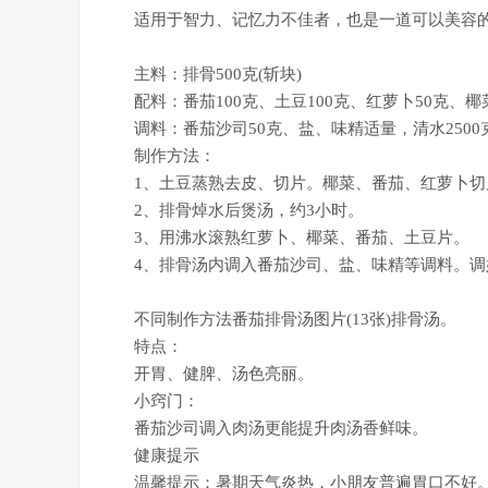
适用于智力、记忆力不佳者，也是一道可以美容的
主料：排骨500克(斩块)
配料：番茄100克、土豆100克、红萝卜50克、椰菜
调料：番茄沙司50克、盐、味精适量，清水2500
制作方法：
1、土豆蒸熟去皮、切片。椰菜、番茄、红萝卜切
2、排骨焯水后煲汤，约3小时。
3、用沸水滚熟红萝卜、椰菜、番茄、土豆片。
4、排骨汤内调入番茄沙司、盐、味精等调料。调
不同制作方法番茄排骨汤图片(13张)排骨汤。
特点：
开胃、健脾、汤色亮丽。
小窍门：
番茄沙司调入肉汤更能提升肉汤香鲜味。
健康提示
温馨提示：暑期天气炎热，小朋友普遍胃口不好。