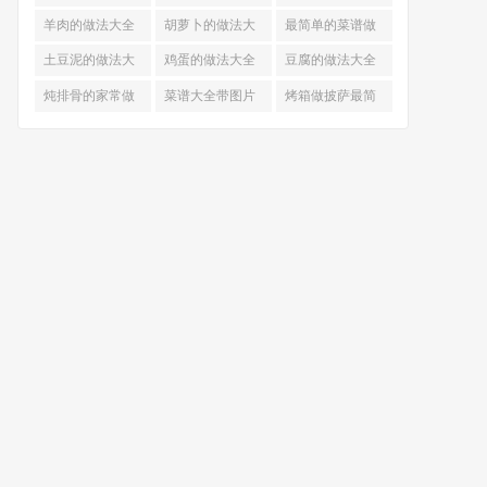
的做法
羊肉的做法大全
胡萝卜的做法大
最简单的菜谱做
全
法大全
土豆泥的做法大
鸡蛋的做法大全
豆腐的做法大全
全
炖排骨的家常做
菜谱大全带图片
烤箱做披萨最简
法
和做法
单做法