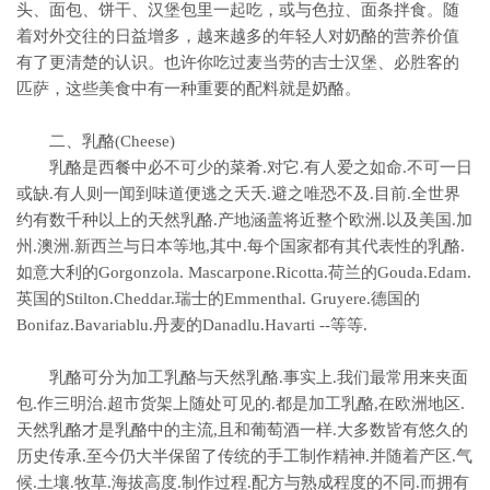
头、面包、饼干、汉堡包里一起吃，或与色拉、面条拌食。随
着对外交往的日益增多，越来越多的年轻人对奶酪的营养价值
有了更清楚的认识。也许你吃过麦当劳的吉士汉堡、必胜客的
匹萨，这些美食中有一种重要的配料就是奶酪。
二、乳酪(Cheese)
乳酪是西餐中必不可少的菜肴.对它.有人爱之如命.不可一日
或缺.有人则一闻到味道便逃之夭夭.避之唯恐不及.目前.全世界
约有数千种以上的天然乳酪.产地涵盖将近整个欧洲.以及美国.加
州.澳洲.新西兰与日本等地,其中.每个国家都有其代表性的乳酪.
如意大利的Gorgonzola. Mascarpone.Ricotta.荷兰的Gouda.Edam.
英国的Stilton.Cheddar.瑞士的Emmenthal. Gruyere.德国的
Bonifaz.Bavariablu.丹麦的Danadlu.Havarti --等等.
乳酪可分为加工乳酪与天然乳酪.事实上.我们最常用来夹面
包.作三明治.超市货架上随处可见的.都是加工乳酪,在欧洲地区.
天然乳酪才是乳酪中的主流,且和葡萄酒一样.大多数皆有悠久的
历史传承.至今仍大半保留了传统的手工制作精神.并随着产区.气
候.土壤.牧草.海拔高度.制作过程.配方与熟成程度的不同.而拥有