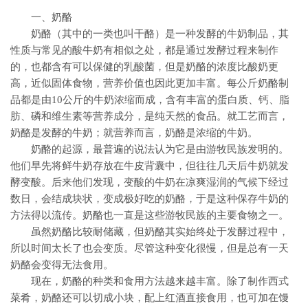
一、奶酪
奶酪（其中的一类也叫干酪）是一种发酵的牛奶制品，其
性质与常见的酸牛奶有相似之处，都是通过发酵过程来制作
的，也都含有可以保健的乳酸菌，但是奶酪的浓度比酸奶更
高，近似固体食物，营养价值也因此更加丰富。每公斤奶酪制
品都是由10公斤的牛奶浓缩而成，含有丰富的蛋白质、钙、脂
肪、磷和维生素等营养成分，是纯天然的食品。就工艺而言，
奶酪是发酵的牛奶；就营养而言，奶酪是浓缩的牛奶。
奶酪的起源，最普遍的说法认为它是由游牧民族发明的。
他们早先将鲜牛奶存放在牛皮背囊中，但往往几天后牛奶就发
酵变酸。后来他们发现，变酸的牛奶在凉爽湿润的气候下经过
数日，会结成块状，变成极好吃的奶酪，于是这种保存牛奶的
方法得以流传。奶酪也一直是这些游牧民族的主要食物之一。
虽然奶酪比较耐储藏，但奶酪其实始终处于发酵过程中，
所以时间太长了也会变质。尽管这种变化很慢，但是总有一天
奶酪会变得无法食用。
现在，奶酪的种类和食用方法越来越丰富。除了制作西式
菜肴，奶酪还可以切成小块，配上红酒直接食用，也可加在馒