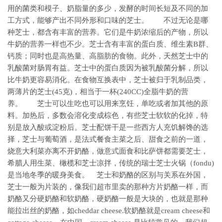
用的菌类和模子、奶脂量的多少，发酵的时间长短及不同的加
工方式，能够产出不同外形和口味的芝士。 不过无论是哪
种芝士，都含有丰富的营养。它们是牛奶浓缩后的产物，所以
牛奶的营养一样也不少。芝士含有丰富的蛋白质、维生素B群、
钙质；同时也是高热量、高脂肪的食物。此外，天然芝士中的
乳酸菌对肠胃有益。芝士中的蛋白质因为被乳酸菌分解，所以
比牛奶更容易消化。在食物互换表中，芝士被归于乳制品类，
两薄片的芝士(45克)，相当于一杯(240CC)全脂牛奶的营
养。 芝士可以生吃也可以用来烹饪，单吃或者加其他的原
料。加热后，多数会溶化变成棕色，有些芝士软软的化掉，特
别是放入酸或淀粉后。芝士配饼干是一些西方人充饥解馋的选
择，芝士与葡萄酒，是法式餐食主菜之后、甜食之前的一道，
烧意大利菜亦离不开奶酪，做意式面食和比萨饼都需要芝士，
希腊人用生菜、橄榄和芝士凉拌，传统的瑞士芝士火锅（fondu)
是当地冬季的暖身美食。 芝士和奶酪的区别与关系在外国，
芝士一般为片装的，像我们超市里卖的那种方片奶酪一样，而
奶酪又分硬奶酪和软奶酪，硬奶酪一般是大块的，也就是那种
能拉出丝的奶酪，如cheddar cheese.软奶酪就是cream cheese和