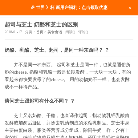
×
🎉 世界 》杯 新用户福利：点击领取优惠
起司与芝士 奶酪和芝士的区别
2018-01-17
分类：
首页
>
美食食谱
阅读(
)
评论(
)
奶酪、乳酪、芝士、起司，是同一种东西吗？ ？
并不是同一种东西。 起司和芝士是同一种，也就是通俗所
称的cheese. 奶酪和乳酪一般是长期发酵，一大块一大块，有的
看起来都快要发霉了的cheese。 用的动物奶不一样，也会发酵
成不一样得产品。
请问芝士跟起司有什么不同？ ？
芝士又名奶酪、干酪，也直译作起司，指动物乳经乳酸菌
发酵或加酶后凝固，并除去乳清制成的浓缩乳制品。芝士本身
主要由蛋白质、脂类等营养成分组成，除同牛奶一样，含有丰
富的钙、锌等矿物质及维生素A与B2外，还因其是经过发酵作