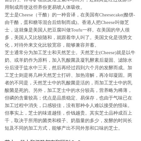
用制成而使这些养份更易唬人体吸收。
芝士是Cheese（干酪）的一种音译，在美国有Cheesecake(酪饼-
由干酪，蛋和糖等混合后焙制而成)。香港人把Cheese叫做芝
士，这就像是美国人把豆腐叫做Toufu一样。在美国的华人很
多，美国人又比较随和，就跟着华人叫了。美国文化是强势文
化，对待外来文化比较宽容，能够兼容并蓄。
芝士通常分为加工芝士和天然芝士。天然芝士(Cheese)就是以牛
奶、或羊奶作为原料，加入乳酸菌及凝乳酵素后凝固、滤除水
分后浸于盐水中三天，然后再经过四到六个月的发酵而成。加
工芝士则是将几种天然芝士打碎、加热溶解，再冷却凝固。两
者的不同是，天然芝士中的乳酸菌是活的，而加工芝士中的乳
酸菌是死的。另外，加工芝士中的水分较高，营养略为稀薄，
但磷的含量较高；优点是品质稳定、易保存，也由于气味已在
加工过程中消失，口感较佳，没有那种令人难以接受的怪味。
但事实上，芝士的味道越怪，价钱越贵。其实芝士品种成百上
千，取决于所用的菌类和模子、奶脂量的多少，发酵的时间长
短及不同的加工方式，能够产出不同外形和口味的芝士。