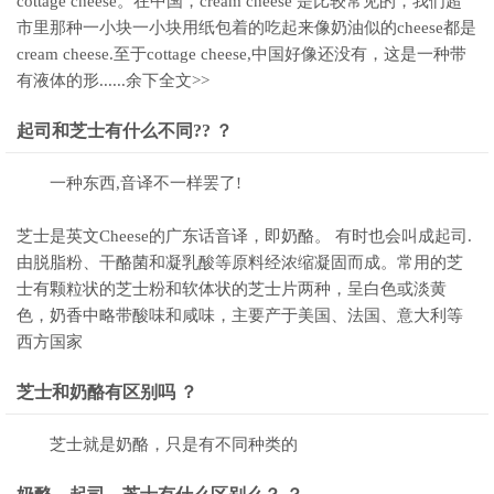
cottage cheese。在中国，cream cheese 是比较常见的，我们超
市里那种一小块一小块用纸包着的吃起来像奶油似的cheese都是
cream cheese.至于cottage cheese,中国好像还没有，这是一种带
有液体的形......余下全文>>
起司和芝士有什么不同?? ？
一种东西,音译不一样罢了!
芝士是英文Cheese的广东话音译，即奶酪。 有时也会叫成起司.
由脱脂粉、干酪菌和凝乳酸等原料经浓缩凝固而成。常用的芝
士有颗粒状的芝士粉和软体状的芝士片两种，呈白色或淡黄
色，奶香中略带酸味和咸味，主要产于美国、法国、意大利等
西方国家
芝士和奶酪有区别吗 ？
芝士就是奶酪，只是有不同种类的