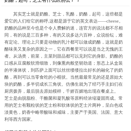
奶酪，起司，芝士有什么区别么？ ？
其实芝士就是奶酪。芝士，乳酪，奶酪，起司，这些都是
爱它的人们给它的称呼,这都是源于它的英文表达——cheese。
奶酪的品种至今也是个令人费解的迷，连官方的说法都不尽相
同，有的说是三百多种，有的又说多达六百种，众说纷纭，难
有定论。理论上只要是动物的乳汁都可以做成奶酪，这就是奶
酪味美又复杂的原因之一，它在西餐里可以说是当之无愧的王
者。从汤类，前菜，主菜到甜品都可以见到它的身影。奶酪的
口感从豆腐般软滑细致，到像熏肉般坚韧劲道；形态上从盒装
的半液体状，到匹萨上面可以丝丝缕缕拉出好长的融化了的奶
酪，再到可以当零食吃的小棍状。当然最最常见的还是原始大
块的奶酪，多半切成长三角状。仿佛生就为了经巧手主妇们在
厨房拨弄，最后脱去原始模样，千娇百媚地出现在餐桌上。
芝士是由脱脂粉、干酪菌和凝乳酸等原料经浓缩凝固而成。常
用的芝士有颗粒状的芝士粉和软体状的芝士片两种，呈白色或
淡黄色，奶香中略带酸味和咸味，主要产于美国、法国、意大
利等西方国家。