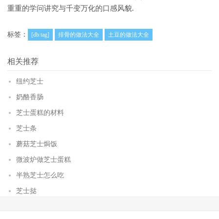
重重的学问讲究与千变万化的口感风貌.
标签：
[db:tag]
排骨的做法大全
土豆的做法大全
相关推荐
纽约芝士
奶酪香肠
芝士蛋糕的材料
芝士条
蘑菇芝士焗饭
微波炉做芝士蛋糕
半熟芝士怎么吃
芝士挞