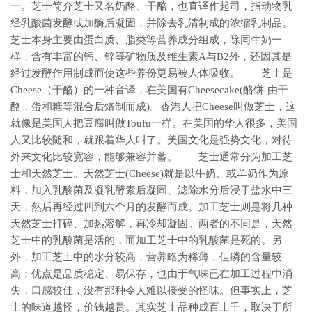
一。芝士简介芝士又名奶酪、干酪，也直译作起司，指动物乳
经乳酸菌发酵或加酶后凝固，并除去乳清制成的浓缩乳制品。
芝士本身主要由蛋白质、脂类等营养成分组成，除同牛奶一
样，含有丰富的钙、锌等矿物质及维生素A与B2外，还因其是
经过发酵作用制成而使这些养份更易被人体吸收。 芝士是
Cheese（干酪）的一种音译，在美国有Cheesecake(酪饼-由干
酪，蛋和糖等混合后焙制而成)。香港人把Cheese叫做芝士，这
就像是美国人把豆腐叫做Toufu一样。在美国的华人很多，美国
人又比较随和，就跟着华人叫了。美国文化是强势文化，对待
外来文化比较宽容，能够兼容并蓄。 芝士通常分为加工芝
士和天然芝士。天然芝士(Cheese)就是以牛奶、或羊奶作为原
料，加入乳酸菌及凝乳酵素后凝固、滤除水分后浸于盐水中三
天，然后再经过四到六个月的发酵而成。加工芝士则是将几种
天然芝士打碎、加热溶解，再冷却凝固。两者的不同是，天然
芝士中的乳酸菌是活的，而加工芝士中的乳酸菌是死的。另
外，加工芝士中的水分较高，营养略为稀薄，但磷的含量较
高；优点是品质稳定、易保存，也由于气味已在加工过程中消
失，口感较佳，没有那种令人难以接受的怪味。但事实上，芝
士的味道越怪，价钱越贵。其实芝士品种成百上千，取决于所