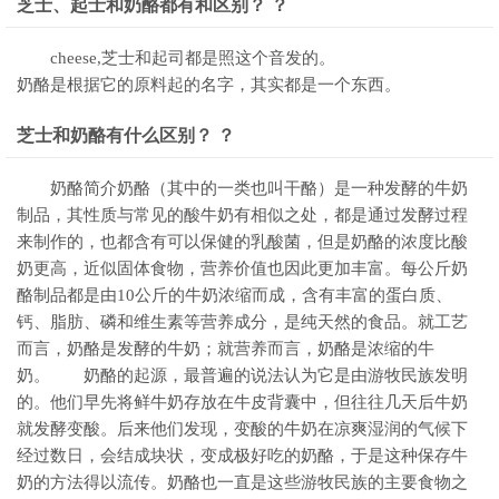
芝士、起士和奶酪都有和区别？ ？
cheese,芝士和起司都是照这个音发的。
奶酪是根据它的原料起的名字，其实都是一个东西。
芝士和奶酪有什么区别？ ？
奶酪简介奶酪（其中的一类也叫干酪）是一种发酵的牛奶
制品，其性质与常见的酸牛奶有相似之处，都是通过发酵过程
来制作的，也都含有可以保健的乳酸菌，但是奶酪的浓度比酸
奶更高，近似固体食物，营养价值也因此更加丰富。每公斤奶
酪制品都是由10公斤的牛奶浓缩而成，含有丰富的蛋白质、
钙、脂肪、磷和维生素等营养成分，是纯天然的食品。就工艺
而言，奶酪是发酵的牛奶；就营养而言，奶酪是浓缩的牛
奶。 奶酪的起源，最普遍的说法认为它是由游牧民族发明
的。他们早先将鲜牛奶存放在牛皮背囊中，但往往几天后牛奶
就发酵变酸。后来他们发现，变酸的牛奶在凉爽湿润的气候下
经过数日，会结成块状，变成极好吃的奶酪，于是这种保存牛
奶的方法得以流传。奶酪也一直是这些游牧民族的主要食物之