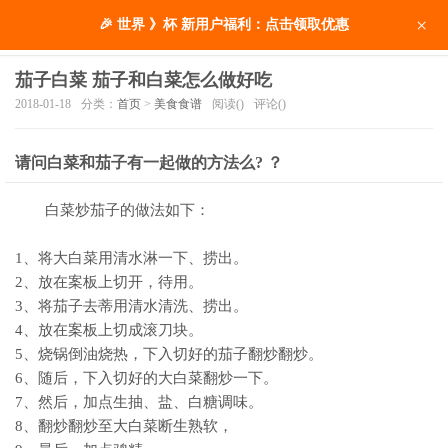
×
🎉 世界 》杯 新用户福利：点击领取优惠
茄子白菜 茄子和白菜怎么做好吃
2018-01-18
分类：
首页
>
美食食谱
阅读(
)
评论(
)
请问白菜和茄子有一起做的方法么? ？
白菜炒茄子的做法如下：
1、将大白菜用清水淋一下、捞出。
2、放在案板上切开，待用。
3、将茄子去蒂用清水清洗、捞出。
4、放在案板上切成滚刀块。
5、烧锅倒油烧热，下入切好的茄子翻炒翻炒。
6、随后，下入切好的大白菜翻炒一下。
7、然后，加点生抽、盐、白糖调味。
8、翻炒翻炒至大白菜断生熟软，