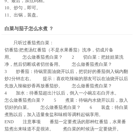
9、最后，加点鸡精。
10、炒匀，即可。
11、出锅，装盘。
白菜与茄子怎么水煮 ？
只听过番茄煮白菜：
切番茄:把煮汤红番茄（不是水果番茄）洗净，切成片备
用。 怎么做番茄煮白菜？ 2 切白菜：把娃娃菜洗
净，然后切断或者切丝备用。 怎么做番茄煮白菜？
3 炒番茄：待锅里面油烧开以后，把切好的番茄倒入锅内翻
炒2分钟左右。 提示：喜欢吃辣椒的朋友可以在油烧开以后
先放入辣椒炒香再放番茄炒。 怎么做番茄煮白菜？
4 加水：待番茄超出汁以后，倒入一小碗左右白开水。
怎么做番茄煮白菜？ 5 煮菜：待锅内水烧开以后，放入
切好的白菜。 怎么做番茄煮白菜？ 6 装盘：待白菜
煮熟以后，加入适量食盐和味精等调料起锅享用。
END 注意事项 番茄一定要煮汤的那种红番茄，水果番
茄煮出来味道不是很浓。 煮白菜的时候汤一定要烧开。