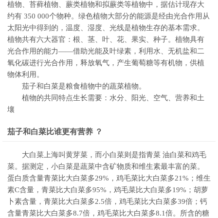
植物、苔藓植物、蕨类植物和拟蕨类等植物中，据估计现存大
约有 350 000个物种。绿色植物大部分的能源是经由光合作用从
太阳光中得到的，温度、湿度、光线是植物生存的基本需求。
植物共有六大器官：根、茎、叶、花、果实、种子。植物具有
光合作用的能力——借助光能及叶绿素，利用水、无机盐和二
氧化碳进行光合作用，释放氧气，产生葡萄糖等有机物，供植
物体利用。
茄子和白菜是粮食植物中的蔬菜植物。
植物的共同特点生长需要：水分、阳光、空气、营养和土
壤
茄子和白菜比谁更有营养 ？
大白菜上海叫黄芽菜，而小白菜则是指青菜 油白菜和鸡毛
菜。据测定，小白菜是蔬菜中含矿物质和维生素最丰富的菜。
蛋白质含量青菜比大白菜多29%，鸡毛菜比大白菜多21%；维生
素C含量，青菜比大白菜多95%，鸡毛菜比大白菜多19%；胡萝
卜素含量，青菜比大白菜多2.5倍，鸡毛菜比大白菜多39倍；钙
含量青菜比大白菜多8.7倍，鸡毛菜比大白菜多8.1倍。所含的糖