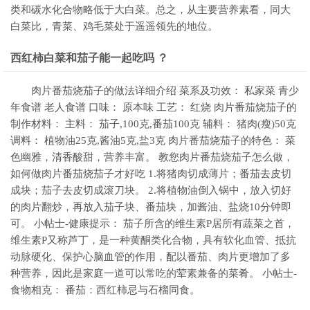
类和碳水化合物略低于大白菜。总之，从主要营养素看，同大
白菜比，青菜、鸡毛菜处于遥遥领先的地位。
西红柿白菜和茄子能一起吃吗 ？
肉片番茄烧茄子的做法详细介绍 菜系及功效： 私家菜 青少
年食谱 老人食谱 口味： 原本味 工艺： 红烧 肉片番茄烧茄子的
制作材料： 主料： 茄子,100克,番茄100克 辅料： 猪肉(瘦)50克
调料： 植物油25克,酱油5克,盐3克 肉片番茄烧茄子的特色： 菜
色幽雅，清香酸甜，营养丰富。 教您肉片番茄烧茄子怎么做，
如何做肉片番茄烧茄子才好吃 1.将猪肉切成薄片；番茄去皮切
成块；茄子去皮切成滚刀块。 2.将植物油倒入锅中，放入切好
的肉片翻炒，再放入茄子块、番茄块，加酱油、盐烧10分钟即
可。 小帖士-健康提示： 茄子所含的维生素P居所有蔬菜之首，
维生素P又称芦丁，是一种黄酮类化合物，具有软化血管、抵抗
动脉硬化、保护心脑血管的作用，配以番茄、肉片更增加了多
种营养，因此是家庭一道可以常吃的荤素兼备的菜肴。 小帖士-
食物相克： 番茄：西红柿忌与石榴同食。