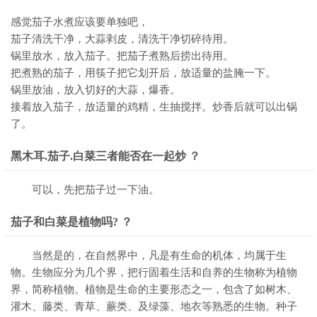
感觉茄子水煮应该要单独吧，
茄子清洗干净，大蒜剥皮，清洗干净切碎待用。
锅里放水，放入茄子。把茄子煮熟后捞出待用。
把煮熟的茄子，用筷子把它划开后，放适量的盐腌一下。
锅里放油，放入切好的大蒜，爆香。
接着放入茄子，放适量的鸡精，生抽搅拌。炒香后就可以出锅
了。
黑木耳.茄子.白菜三者能否在一起炒 ？
可以，先把茄子过一下油。
茄子和白菜是植物吗? ？
当然是的，在自然界中，凡是有生命的机体，均属于生
物。生物应分为几个界，把行固着生活和自养的生物称为植物
界，简称植物。植物是生命的主要形态之一，包含了如树木、
灌木、藤类、青草、蕨类、及绿藻、地衣等熟悉的生物。种子