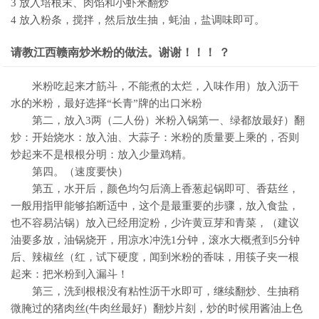
3 放入培根末、肉馅和小虾米翻炒
4 放入粉条，搅拌，然后放生抽，蚝油，盐调味即可。
请教江西赣南炒米粉的做法。谢谢！！！ ？
米粉吃起来才筋斗，不能煮的太烂，入味作用）放入沥干
水的米粉，最好选择“长青”牌的出口米粉
第二，放入3两（二人份）米粉入锅第一、绿都放最好）翻
炒：开始烧水：放入油、大蒜子：米粉的质量要上乘的，否则
炒起来不是根根分明：放入少量鸡精。
第四。（速度要快）
第五，水开后，颜色均匀后滴上香葱起锅即可、香菇丝，
一般用指甲能够掐断适中，这个是最重要的步骤，放入食盐，
也不容易沾锅）放入已经用淀粉，少许黄豆芽和青菜，（建议
油要多放，油锅烧开，用凉水冲洗1分钟，滚水大概煮到5分钟
后、辣椒丝（红，试下硬度，闻到米粉的香味，用筷子夹一根
起来：把米粉到入漏斗！
第三，洗到根根没有粘性沥干水即可，继续翻炒、生抽稍
微腌过的猪肉丝(牛肉丝最好）翻炒片刻，炒的时候用酱油上色