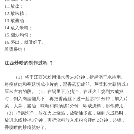
11.放盐；
12.放味精；
13.放酱油；
14.放入米粉；
15.翻炒均匀；
16.盛出，就做好了。
希望采纳！
江西炒粉的制作过程 ？
（1）将干江西米粉用沸水煮6-8分钟，捞起沥干水待用。
将瘦猪肉和香菇切成小片的，湿香菇切成丝。芹菜和大蒜切成3
厘米左右的段。（2）在锅里下点猪油，在旺火上烧到六成熟
时，倒入肉丝翻几下，再把香菇丝下过一起炒约1分钟，加入芹
菜，大蒜，酱油，味精和鲜汤烧2分钟，即成浇料，起锅待用。
（3）把锅洗净，放在火上烧热，放猪油多点，烧到六成熟时，
放进米线炒拌3分钟，再把浇料放入米粉合拌约2分钟，起锅，
香喷喷的炒粉就好了。