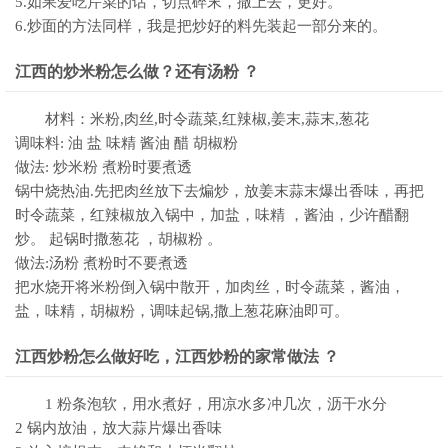
5.如果爱吃芹菜的话，切点碎末，撒上去，更好。
6.炒面的方法同样，我是把炒好的料先装起一部分来的。
江西的炒米粉怎么做？还有汤粉 ？
材料：米粉,肉丝,时令蔬菜,红辣椒,姜末,蒜末,葱花
调味料: 油 盐 味精 酱油 醋 胡椒粉
做法: 炒米粉 煮粉时要煮透
锅中烧热油.先把肉丝放下去煸炒，放姜末蒜末爆出香味，再把
时令蔬菜，红辣椒放入锅中，加盐，味精 ，酱油，少许醋翻
炒。 起锅时撒葱花 ，胡椒粉 。
做法:汤粉 煮粉时不要煮透
把水烧开将米粉倒入锅中散开，加肉丝，时令蔬菜，酱油，
盐，味精，胡椒粉，调味起锅,撒上葱花麻油即可。
江西炒粉怎么做好吃，江西炒粉的家常做法 ？
1 粉条泡软，用水煮好，用凉水多冲几次，沥干水分
2 锅内放油，放大蒜片爆出香味