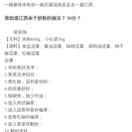
一碗麻辣米粉加一碗瓦罐汤就是妄去一趟江西
谁知道江西余干炒粉的做法？ 50分？
请采纳。
【主料】米粉600g、小白菜50g
【调料】食盐适量、酱油适量、味精适量、调和油适量、柿子
椒适量、红椒适量
步骤：
1.米粉煮好洗净；
2.青菜洗净切丝；
3.青红椒，蒜和姜切碎；
4.肉丝爆炒好；
5.锅烧热，放少许油；
6.放入肉丝煸香；
7.放入蒜蓉和姜碎煸香；
8.放青红椒碎煸香；
9.放入青菜丝翻炒；
10.翻炒变软；