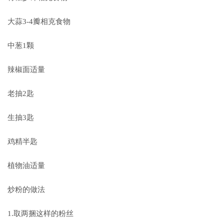
大蒜3-4瓣相克食物
中葱1颗
辣椒面适量
老抽2匙
生抽3匙
鸡精半匙
植物油适量
炒粉的做法
1.取两捆这样的粉丝