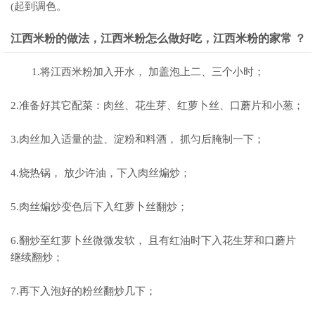
(起到调色。
江西米粉的做法，江西米粉怎么做好吃，江西米粉的家常 ？
1.将江西米粉加入开水， 加盖泡上二、三个小时；
2.准备好其它配菜：肉丝、花生芽、红萝卜丝、口蘑片和小葱；
3.肉丝加入适量的盐、淀粉和料酒， 抓匀后腌制一下；
4.烧热锅， 放少许油，下入肉丝煸炒；
5.肉丝煸炒变色后下入红萝卜丝翻炒；
6.翻炒至红萝卜丝微微发软， 且有红油时下入花生芽和口蘑片
继续翻炒；
7.再下入泡好的粉丝翻炒几下；