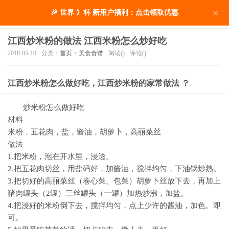
×
🎉 世界 》杯 新用户福利：点击领取优惠
江西炒米粉的做法 江西米粉怎么炒好吃
2018-05-10
分类：
首页
>
美食食谱
阅读(
)
评论(
)
江西炒米粉怎么做好吃，江西炒米粉的家常做法 ？
炒米粉怎么做好吃
材料
米粉，五花肉，盐，酱油，胡萝卜，高丽菜丝
做法
1.把米粉，泡在开水里，浸透。
2.把五花肉切丝，用盐码好，加酱油，搅拌均匀，下油锅炒熟。
3.把切好的高丽菜丝（卷心菜。包菜）胡萝卜丝放下去，再加上
猪肉罐头（2罐）三丝罐头（一罐）加热炒沸，加盐。
4.把浸好的米粉倒下去，搅拌均匀，点上少许的酱油，加色。即
可。