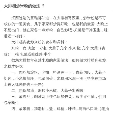
大排档炒米粉的做法 ？
江西这边的童鞋都知道，在大排档宵夜里，炒米粉是不可
或缺的一道美食。几乎家家都炒得好吃，也是我的最爱~大晚上
不想出门，就在家备一点米粉，自己炒吧~关键是干净卫生，味
道还一样好~
大排档宵夜炒米粉的食材和调料：
米粉一盘 肉丝 一小把 大蒜子几个 小米 椒 几个 大蒜（青
蒜）一根 包菜或娃娃菜 半个
教您大排档宵夜炒米粉的家常做法，如何做大排档宵夜炒
米粉才好吃
一、肉丝加淀粉、老抽、料酒腌一下，青蒜切段，大蒜子
切片，小米椒切段，包菜切碎，米粉用水淘一淘（毕竟在市场
上被人抓来抓去不干净）
二、热锅加油，煸炒小米椒、大蒜子出香味
三、放肉丝，翻炒两下变色后加包菜，放少许生抽，炒到
包菜断生
四、放米粉，加老抽，盐，鸡精，味精...随自己口味（老抽