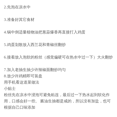
2.先泡在凉水中
3.准备好其它食材
4.锅中倒适量植物油把葱蒜爆香再直接打入鸡蛋
5.鸡蛋划散放入西兰花和青椒丝翻炒
6.接着放入泡软的粉丝（感觉偏硬可在热水中过一下）大火翻炒
7.加入老抽生抽少许辣椒面翻炒均匀
8.放少许鸡精即可装盘
用手机看这道菜做法
小贴士
粉丝先在凉水中浸泡可避免粘连，最后过一下热水起到软化作
用，口感会好一些。 酱油生抽都是咸的，所以没有加盐，也可
根据自己口味添加