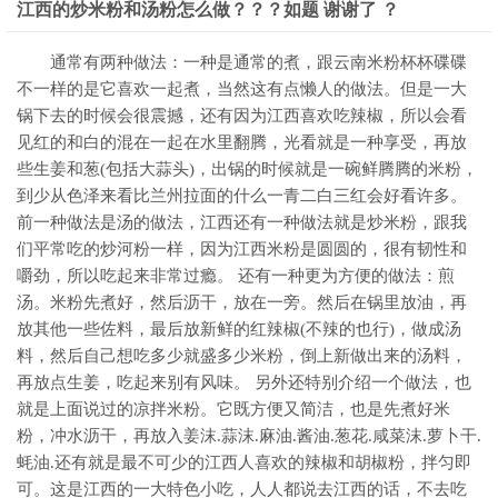
江西的炒米粉和汤粉怎么做？？？如题 谢谢了 ？
通常有两种做法：一种是通常的煮，跟云南米粉杯杯碟碟
不一样的是它喜欢一起煮，当然这有点懒人的做法。但是一大
锅下去的时候会很震撼，还有因为江西喜欢吃辣椒，所以会看
见红的和白的混在一起在水里翻腾，光看就是一种享受，再放
些生姜和葱(包括大蒜头)，出锅的时候就是一碗鲜腾腾的米粉，
到少从色泽来看比兰州拉面的什么一青二白三红会好看许多。
前一种做法是汤的做法，江西还有一种做法就是炒米粉，跟我
们平常吃的炒河粉一样，因为江西米粉是圆圆的，很有韧性和
嚼劲，所以吃起来非常过瘾。 还有一种更为方便的做法：煎
汤。米粉先煮好，然后沥干，放在一旁。然后在锅里放油，再
放其他一些佐料，最后放新鲜的红辣椒(不辣的也行)，做成汤
料，然后自己想吃多少就盛多少米粉，倒上新做出来的汤料，
再放点生姜，吃起来别有风味。 另外还特别介绍一个做法，也
就是上面说过的凉拌米粉。它既方便又简洁，也是先煮好米
粉，冲水沥干，再放入姜沫.蒜沫.麻油.酱油.葱花.咸菜沫.萝卜干.
蚝油.还有就是最不可少的江西人喜欢的辣椒和胡椒粉，拌匀即
可。这是江西的一大特色小吃，人人都说去江西的话，不去吃