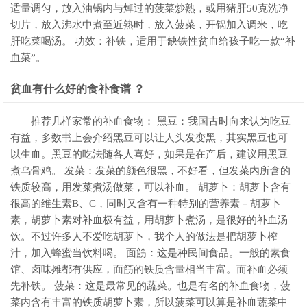
适量调匀，放入油锅内与焯过的菠菜炒熟，或用猪肝50克洗净
切片，放入沸水中煮至近熟时，放入菠菜，开锅加入调米，吃
肝吃菜喝汤。 功效：补铁，适用于缺铁性贫血给孩子吃一款“补
血菜”。
贫血有什么好的食补食谱 ？
推荐几样家常的补血食物： 黑豆：我国古时向来认为吃豆
有益，多数书上会介绍黑豆可以让人头发变黑，其实黑豆也可
以生血。黑豆的吃法随各人喜好，如果是在产后，建议用黑豆
煮乌骨鸡。 发菜：发菜的颜色很黑，不好看，但发菜内所含的
铁质较高，用发菜煮汤做菜，可以补血。 胡萝卜：胡萝卜含有
很高的维生素B、C，同时又含有一种特别的营养素－胡萝卜
素，胡萝卜素对补血极有益，用胡萝卜煮汤，是很好的补血汤
饮。不过许多人不爱吃胡萝卜，我个人的做法是把胡萝卜榨
汁，加入蜂蜜当饮料喝。 面筋：这是种民间食品。一般的素食
馆、卤味摊都有供应，面筋的铁质含量相当丰富。而补血必须
先补铁。 菠菜：这是最常见的蔬菜。也是有名的补血食物，菠
菜内含有丰富的铁质胡萝卜素，所以菠菜可以算是补血蔬菜中