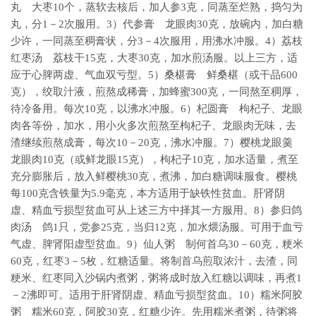
丸 大枣10个，蒸软去核后，加人参3克，同蒸至烂熟，捣匀为
丸，分1－2次服用。3）代参膏 龙眼肉30克，放碗内，加白糖
少许，一同蒸至稠膏状，分3－4次服用，用沸水冲服。4）荔枝
红枣汤 荔枝干15克，大枣30克，加水煎汤服。以上三方，适
应于心脾两虚、气血双亏型。5）桑椹膏 鲜桑椹（或干品600
克），绞取汁液，煎熬成稀膏，加蜂蜜300克，一同熬至稠厚，
待冷备用。每次10克，以沸水冲服。6）杞圆膏 枸杞子、龙眼
肉各等份，加水，用小火多次煎熬至枸杞子、龙眼肉无味，去
渣继续煎熬成膏，每次10－20克，沸水冲服。7）樱桃龙眼羹
龙眼肉10克（或鲜龙眼15克），枸杞子10克，加水适量，煮至
充分膨胀后，放入鲜樱桃30克，煮沸，加白糖调味服食。樱桃
每100克含铁量为5.9毫克，本方适用于缺铁性贫血。肝肾阴
虚、精血亏损型贫血可从上述三方中择其一方服用。8）参归鸽
肉汤 鸽1只，党参25克，当归12克，加水煨汤服。可用于血亏
气虚、脾肾阳虚型贫血。9）仙人粥 制何首乌30－60克，粳米
60克，红枣3－5枚，红糖适量。将制首乌煎取浓汁，去渣，同
粳米、红枣同入沙锅内煮粥，粥将成时放入红糖以调味，再煮1
－2沸即可。适用于肝肾阴虚、精血亏损型贫血。10）糯米阿胶
粥 糯米60克，阿胶30克，红糖少许。先用糯米煮粥，待粥将