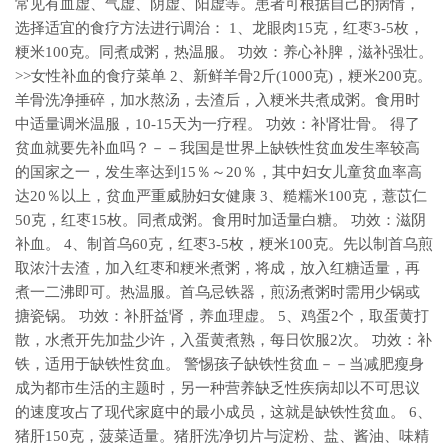
常见有血虚、气虚、阴虚、阳虚等。患者可根据自己的病情，
选择适宜的食疗方法进行调治： 1、龙眼肉15克，红枣3-5枚，
粳米100克。同煮成粥，热温服。 功效：养心补脾，滋补强壮。
>>女性补血的食疗菜单 2、新鲜羊骨2斤(1000克)，粳米200克。
羊骨洗净捶碎，加水熬汤，去渣后，入粳米共煮成粥。食用时
中适量调米温服，10-15天为一疗程。 功效：补肾壮骨。 得了
贫血就要先补血吗？－－我国是世界上缺铁性贫血发生率较高
的国家之一，发生率达到15％～20％，其中妇女儿童贫血率高
达20％以上，贫血严重威胁妇女健康 3、糙糯米100克，薏苡仁
50克，红枣15枚。同煮成粥。食用时加适量白糖。 功效：滋阴
补血。 4、制首乌60克，红枣3-5枚，粳米100克。先以制首乌煎
取浓汁去渣，加入红枣和粳米煮粥，将成，放入红糖适量，再
煮一二沸即可。热温服。首乌忌铁器，煎汤煮粥时需用少锅或
搪瓷锅。 功效：补肝益肾，养血理虚。 5、鸡蛋2个，取蛋黄打
散，水煮开先加盐少许，入蛋黄煮熟，每日饮服2次。 功效：补
铁，适用于缺铁性贫血。 警惕孩子缺铁性贫血－－当减肥瘦身
成为都市生活的主题时，另一种营养缺乏性疾病却以不可思议
的速度攻占了现代家庭中的最小成员，这就是缺铁性贫血。 6、
猪肝150克，菠菜适量。猪肝洗净切片与淀粉、盐、酱油、味精