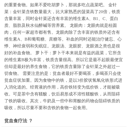
的重要食物。如果不爱吃胡萝卜，那就多吃点蔬菜吧。 金针
菜：金针菜含铁数量最大，比大家熟悉的菠菜高了20倍，铁质
含量丰富，同时金针菜还含有丰富的维生素A、B1、C、蛋白
质、脂肪及秋水仙醉碱等营养素。 龙眼肉：龙眼肉就是桂圆
肉，任何一家超市都有售。龙眼肉除了含丰富的铁质外还含有
维生素A、B和葡萄糖、蔗糖等。补血的同时还能治疗健忘、心
悸、神经衰弱和失眠症。龙眼汤、龙眼胶、龙眼酒之类也是很
好的补血食物。 萝卜干：萝卜干本来就是有益的蔬菜，它所含
的维生素B极为丰富，铁质含量很高。所以它是最不起眼最便宜
但却是最好的养生食物，它的铁质含量除了金针菜之外超过一
切食物。 需要注意的是：贫血者最好不要喝茶，多喝茶只会使
贫血症状加重。因为食物中的铁，是以3价胶状氢氧化铁形式进
入消化道的。经胃液的作用，高价铁转变为低价铁，才能被吸
收。可是茶中含有鞣酸，饮后易形成不溶性鞣酸铁，从而阻碍
了铁的吸收。其次，牛奶及一些中和胃酸的药物会阻碍铁质的
吸收，所以尽量不要和含铁的食物一起食用。
贫血食疗法 ？