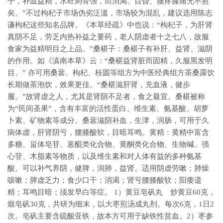
子，补血益精，水旺则骨强，而消渴、目昏、腰疼膝痛无不愈
矣。”不过枸杞子市场伪劣泛滥，市场较为混乱，建议选用陈志
谦枸杞这些知名品牌。《本草经疏》中也说：“枸杞子，为肝肾
真阴不足，劳乏内热补益之要药，老人阴虚者十之七八，故服
食家为益精明目之上品。”桑椹子：桑椹子有补肝、益肾、滋阴
的作用。如《滇南本草》云：“桑椹益肾脏而固精，久服黑发明
目。” 亦可用桑葚、枸杞、桂圆等组方为中医经典组方茶桑露饮
长期做茶泡饮，效果更佳。“桑椹滋肝肾，充血液，健步
履。”故肾虚之人，尤其是肾阴不足者，食之最宜。桑椹被称
为“民间圣果”，含有丰富的活性蛋白、维生素、氨基酸、胡萝
卜素、矿物素等成分。桑葚滋阴补血，生津，润肠，可用于久
病体虚，肝肾阴亏，腰膝酸软，目暗耳鸣。黄精：黄精中富含
多糖、甾体皂苷、蒽醌类化合物、黄酮类化合物、生物碱、强
心苷、木脂素等物质，以及维生素和对人体有益的多种氨基
酸。可以补气养阴，健脾，润肺，益肾。适用阴虚劳嗽；肺燥
咳嗽；脾虚乏力；食少口干；消渴；肾亏腰膝酸软；阳痿遗
精；耳鸣目暗；须发早白等症。 1）黄豆皂矾丸 炒黄豆60克，
煅皂矾30克，共研为细末，以大枣煎汤成丸剂。每次6克，1日2
次。皂矾主要含硫酸亚铁，故本方可用于缺铁性贫血。2）枣参