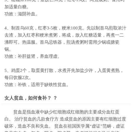
加适量白糖。
功效：滋阴补血。
4、制首乌60克，红枣3-5枚，粳米100克。先以制首乌煎取浓汁
去渣，加入红枣和粳米煮粥，将成，放入红糖适量，再煮一二
沸即可。热温服。首乌忌铁器，煎汤煮粥时需用少锅或搪瓷
锅。
功效：补肝益肾，养血理虚。
5、鸡蛋2个，取蛋黄打散，水煮开先加盐少许，入蛋黄煮熟，
每日饮服2次。
功效：补铁，适用于缺铁性贫血。
女人贫血，如何食补？ ？
贫血是指血液中缺少红细胞或红细胞的主要成分血红蛋
白。 治疗贫血的几款食疗方 造成贫血的原因主要有红细胞过度
破坏，造血不良和失血。 贫血在祖国医学属“虚证”范畴，虚证