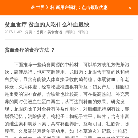
×
🎉 世界 》杯 新用户福利：点击领取优惠
贫血食疗 贫血的人吃什么补血最快
2017-11-02
分类：
首页
>
美食食谱
阅读(
)
评论(
)
贫血食疗的食疗方法 ？
下面推荐一些药食同源的中药材，可以单方或组方做茶泡
饮，简便易行，也可烹调使用。龙眼肉：龙眼含丰富的铁和蛋
白质等，且含有能被人体直接吸收的萄萄糖，体弱贫血，年老
体衰，久病体虚，经常吃些桂圆很有补益；妇女产后，桂圆也
是重要的调补食品。含铁量也比较高，可在提高热能、补充营
养的同时促进血红蛋白再生，从而达到补血的效果。研究发
现，龙眼肉除了对全身有补益作用外，对脑细胞特别有效，能
增强记忆，消除疲劳。枸杞子：枸杞子性平，味甘，含有丰富
的维生素和胡萝卜素，具有补血养肝、益精明目、壮筋骨、除
腰痛、久服能益寿延年等功用。如《本草通玄》记载：“枸杞