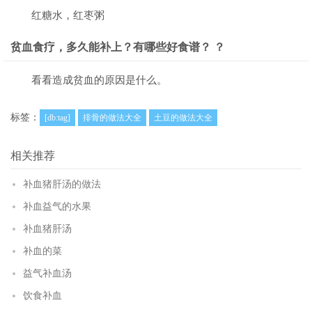
红糖水，红枣粥
贫血食疗，多久能补上？有哪些好食谱？ ？
看看造成贫血的原因是什么。
标签：
[db:tag]
排骨的做法大全
土豆的做法大全
相关推荐
补血猪肝汤的做法
补血益气的水果
补血猪肝汤
补血的菜
益气补血汤
饮食补血