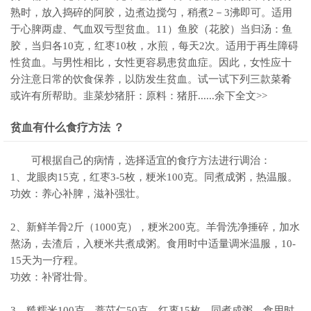
熟时，放入捣碎的阿胶，边煮边搅匀，稍煮2－3沸即可。适用
于心脾两虚、气血双亏型贫血。11）鱼胶（花胶）当归汤：鱼
胶，当归各10克，红枣10枚，水煎，每天2次。适用于再生障碍
性贫血。与男性相比，女性更容易患贫血症。因此，女性应十
分注意日常的饮食保养，以防发生贫血。试一试下列三款菜肴
或许有所帮助。韭菜炒猪肝：原料：猪肝......余下全文>>
贫血有什么食疗方法 ？
可根据自己的病情，选择适宜的食疗方法进行调治：
1、龙眼肉15克，红枣3-5枚，粳米100克。同煮成粥，热温服。
功效：养心补脾，滋补强壮。
2、新鲜羊骨2斤（1000克），粳米200克。羊骨洗净捶碎，加水
熬汤，去渣后，入粳米共煮成粥。食用时中适量调米温服，10-
15天为一疗程。
功效：补肾壮骨。
3、糙糯米100克，薏苡仁50克，红枣15枚。同煮成粥。食用时