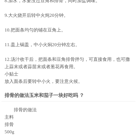
8.加水，水要没过豆角和排骨，同时加盐调味。
9.大火烧开后转中火炖20分钟。
10.把面条均匀的铺在豆角上。
11.盖上锅盖，中小火焖20分钟左右。
12.汤汁收干后，把面条和豆角排骨拌匀，可直接食用，也可撒
上蒜末或者蒜苗末或者葱花再食用。
小贴士
放入面条后要转中小火，要注意火候。
排骨的做法玉米和茄子一块好吃吗 ？
排骨的做法
主料
排骨
500g