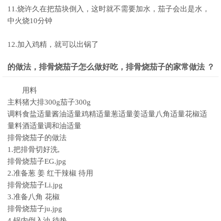
11.烧许久在把茄块倒入，这时就不需要加水，茄子会出是水，
中火烧10分钟
12.加入鸡精，就可以出锅了
的做法，排骨烧茄子怎么做好吃，排骨烧茄子的家常做法 ？
用料
主料猪大排300g茄子300g
调料食盐适量酱油适量鸡精适量葱适量姜适量八角适量花椒适
量料酒适量调和油适量
排骨烧茄子的做法
1.把排骨切好洗,
排骨烧茄子EG.jpg
2.准备葱 姜 红干辣椒 待用
排骨烧茄子Li.jpg
3.准备八角 花椒
排骨烧茄子ju.jpg
4.锅内倒入油,待热