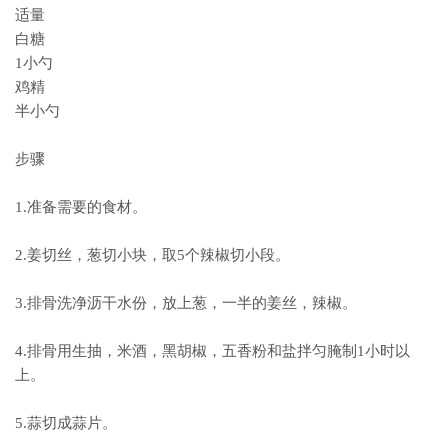
适量
白糖
1小勺
鸡精
半小勺
步骤
1.准备需要的食材。
2.姜切丝，葱切小块，取5个辣椒切小段。
3.排骨洗净沥干水份，放上葱，一半的姜丝，辣椒。
4.排骨用生抽，米酒，黑胡椒，五香粉和盐拌匀腌制1小时以
上。
5.蒜切成蒜片。