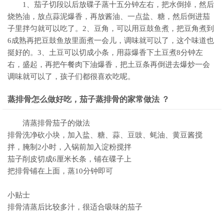
1、茄子切段以后放碟子蒸十五分钟左右，把水倒掉，然后
烧热油，放点蒜泥爆香，再放酱油、一点盐、糖，然后倒进茄
子里拌匀就可以吃了。2、豆角，可以用豆鼓鱼煮，把豆角煮到
6成熟再把豆鼓鱼放里面煮一会儿，调味就可以了，这个味道也
挺好的。3、土豆可以切成小条，用蒜爆香下土豆煮8分钟左
右，盛起，再把午餐肉下油爆香，把土豆条再倒进去爆炒一会
调味就可以了，孩子们都很喜欢吃呢。
蒸排骨怎么做好吃，茄子蒸排骨的家常做法 ？
清蒸排骨茄子的做法
排骨洗净砍小块，加入盐、糖、蒜、豆豉、蚝油、黄豆酱搅
拌，腌制2小时，入锅前加入淀粉搅拌
茄子削皮切成6厘米长条，铺在碟子上
把排骨铺在上面，蒸10分钟即可
小贴士
排骨清蒸后比较多汁，很适合吸味的茄子