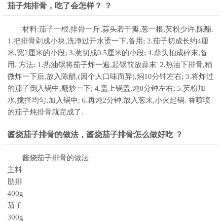
茄子炖排骨，吃了会怎样？ ？
材料:茄子一根,排骨一斤,蒜头若干瓣,葱一根,芡粉少许,陈醋.
1.把排骨剁成小块,洗净过开水烫一下,备用; 2.茄子切成长约4厘
米,宽2厘米的小段; 3.葱切成0.5厘米的小段; 4.蒜头拍成碎末,备
用. 方法: 1.热油锅将茄子炸一遍,起锅前放蒜末' 2.热油下排骨,稍
微炸一下后,放入陈醋,(因个人口味而异),焖10分钟左右; 3.将炸过
的茄子倒入锅中,翻炒一下; 4.盖上锅盖,炖8分钟左右; 5.芡粉加
水,搅拌均匀,加入锅中; 6.再炖2分钟,放入葱末,小火起锅. 香喷喷
的茄子炖排骨就完成了.
酱烧茄子排骨的做法，酱烧茄子排骨怎么做好吃 ？
酱烧茄子排骨的做法
主料
肋排
400g
茄子
300g