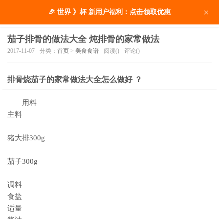
×
🎉 世界 》杯 新用户福利：点击领取优惠
茄子排骨的做法大全 炖排骨的家常做法
2017-11-07
分类：
首页
>
美食食谱
阅读(
)
评论(
)
排骨烧茄子的家常做法大全怎么做好 ？
用料
主料
猪大排300g
茄子300g
调料
食盐
适量