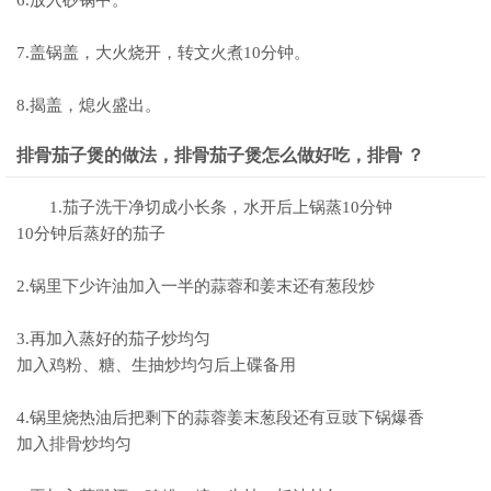
6.放入砂锅中。
7.盖锅盖，大火烧开，转文火煮10分钟。
8.揭盖，熄火盛出。
排骨茄子煲的做法，排骨茄子煲怎么做好吃，排骨 ？
1.茄子洗干净切成小长条，水开后上锅蒸10分钟
10分钟后蒸好的茄子
2.锅里下少许油加入一半的蒜蓉和姜末还有葱段炒
3.再加入蒸好的茄子炒均匀
加入鸡粉、糖、生抽炒均匀后上碟备用
4.锅里烧热油后把剩下的蒜蓉姜末葱段还有豆豉下锅爆香
加入排骨炒均匀