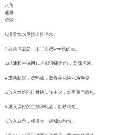
八角
适量
步骤：
1.排骨焯水后捞出控净水。
2.豆角摘去筋，用手掰成4cm长的段。
3.蚝油和生抽用1:1的比例调均匀，姜蒜切片。
4.重新起锅，烧热油，放姜蒜花椒八角爆香。
5.放入焯好的排骨快，转中火，炒至表面微焦。
6.淋入调好的生抽和蚝油，翻炒均匀。
7.放入豆角，和排骨一起翻炒均匀。