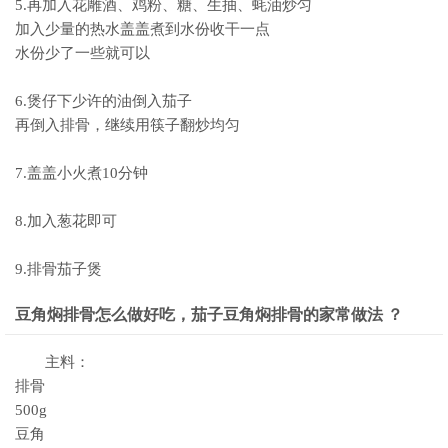
5.再加入花雕酒、鸡粉、糖、生抽、蚝油炒匀
加入少量的热水盖盖煮到水份收干一点
水份少了一些就可以
6.煲仔下少许的油倒入茄子
再倒入排骨，继续用筷子翻炒均匀
7.盖盖小火煮10分钟
8.加入葱花即可
9.排骨茄子煲
豆角焖排骨怎么做好吃，茄子豆角焖排骨的家常做法 ？
主料：
排骨
500g
豆角