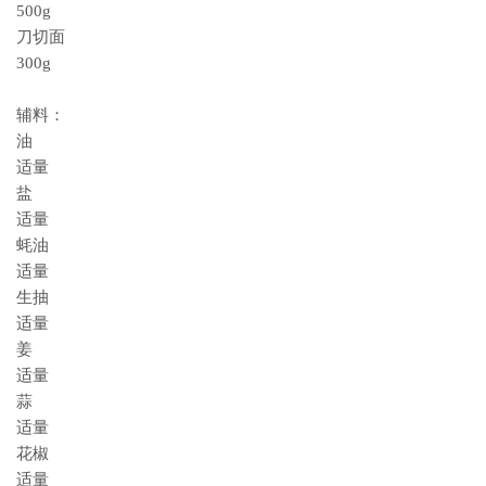
500g
刀切面
300g
辅料：
油
适量
盐
适量
蚝油
适量
生抽
适量
姜
适量
蒜
适量
花椒
适量