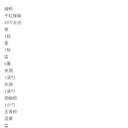
辅料
干红辣椒
20个左右
葱
1段
姜
1块
蒜
6瓣
米酒
1汤勺
生抽
1汤勺
胡椒粉
1小勺
五香粉
适量
盐