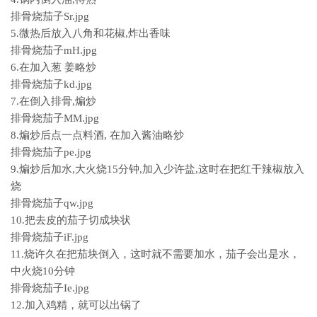
排骨烧茄子Sr.jpg
5.微热后放入八角和花椒,炸出香味
排骨烧茄子mH.jpg
6.在加入葱 姜略炒
排骨烧茄子kd.jpg
7.在倒入排骨,煸炒
排骨烧茄子MM.jpg
8.煸炒后点一点料酒, 在加入酱油略炒
排骨烧茄子pe.jpg
9.煸炒后加水,大火烧15分钟,加入少许盐,这时在把红干辣椒放入
烧
排骨烧茄子qw.jpg
10.把去皮的茄子切成块状
排骨烧茄子iF.jpg
11.烧许久在把茄块倒入，这时就不需要加水，茄子会出是水，
中火烧10分钟
排骨烧茄子Ie.jpg
12.加入鸡精，就可以出锅了