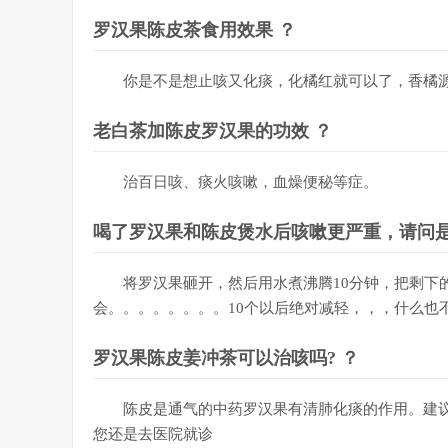
罗汉果陈皮茶食用效果 ？
你是不是想止咳又化痰，化橘红就可以了，香橘
老白茶加陈皮罗汉果的功效 ？
治百日咳、痰火咳嗽，血燥便秘等症。
喝了罗汉果和陈皮煲水后咳嗽更严重，请问是
将罗汉果砸开，然后用水煮沸腾10分钟，把剩下
会。。。。。。。。10个以后绝对减轻，，，什么也
罗汉果陈皮姜冲茶可以治咳吗? ？
陈皮是通气的中药罗汉果有清肺化痰的作用。建
您还是去医院就诊