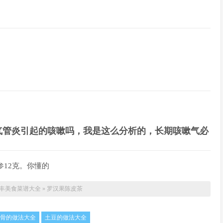
气管炎引起的咳嗽吗，我是这么分析的，长期咳嗽气必
参12克。你懂的
丰美食菜谱大全
»
罗汉果陈皮茶
骨的做法大全
土豆的做法大全