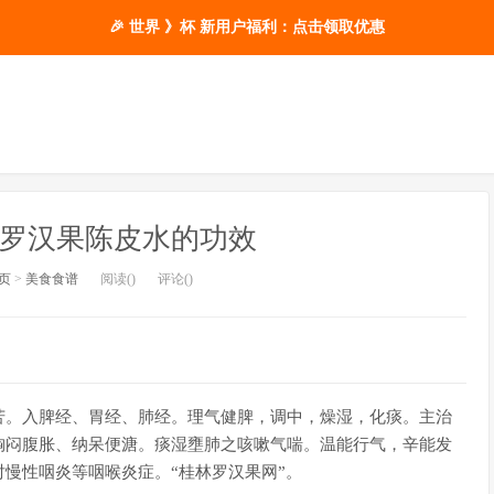
🎉 世界 》杯 新用户福利：点击领取优惠
 罗汉果陈皮水的功效
页
>
美食食谱
阅读(
)
评论(
)
苦。入脾经、胃经、肺经。理气健脾，调中，燥湿，化痰。主治
胸闷腹胀、纳呆便溏。痰湿壅肺之咳嗽气喘。温能行气，辛能发
慢性咽炎等咽喉炎症。“桂林罗汉果网”。