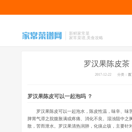
新鲜家常菜
家常菜谱,美食攻略
罗汉果陈皮茶
2017-12-22
分类：
首
罗汉果陈皮可以一起泡吗 ？
罗汉果陈皮可以一起泡水，陈皮性温，味辛、味
脾胃气滞之脘腹胀满或疼痛、消化不良。湿浊阻中之
散，苦而泄水。罗汉果清热润肺，化痰止咳，主要针对