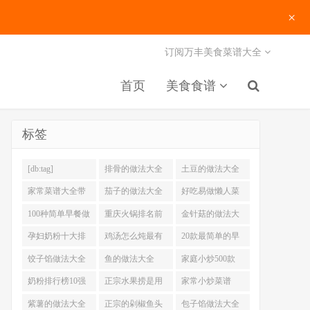
×
订阅万丰美食菜谱大全
首页
美食食谱
标签
[db:tag]
排骨的做法大全
土豆的做法大全
家常菜谱大全带
茄子的做法大全
好吃易做懒人菜
图片
200例
100种简单早餐做
重庆火锅排名前
金针菇的做法大
法大全
十强
全
孕妇奶粉十大排
鸡汤怎么炖最有
20款最简单的早
名
营养
餐做法
饺子馅做法大全
鱼的做法大全
家庭小炒500款
奶粉排行榜10强
正宗水果捞是用
家常小炒菜谱
什么奶
1000大全
紫薯的做法大全
正宗的剁椒鱼头
包子馅做法大全