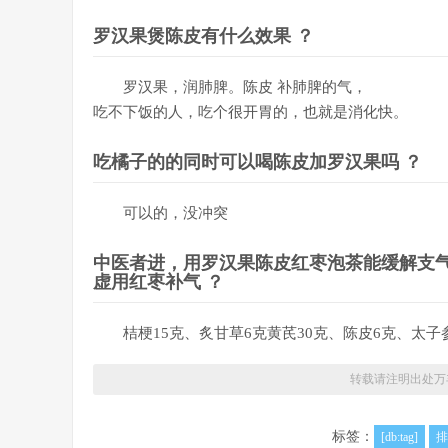
罗汉果煲陈皮有什么效果 ？
罗汉果，润肺脾。陈皮 补肺脾的气，
吃不下饭的人，吃个很开胃的，也就是消化快。
吃橘子的的同时可以喝陈皮加罗汉果吗 ？
可以的，没冲突
中医者进，用罗汉果陈皮红枣泡茶能缓解支
虚用红枣补气 ？
桔梗15克、炙甘草6克黄芪30克、陈皮6克、太子
转载请注明出处
万
标签：
[db:tag]
排