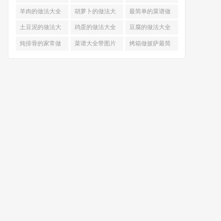
的做法
羊肉的做法大全
胡萝卜的做法大
最简单的菜谱做
全
法大全
土豆泥的做法大
鸡蛋的做法大全
豆腐的做法大全
全
炖排骨的家常做
菜谱大全带图片
烤箱做披萨最简
法
和做法
单做法